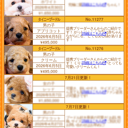
ホワイト
詳細はこちら
究極に愛らしい しろたまちゃん！
2026年4月30日
¥1,650,000
タイニープードル
No.11277
男の子
提携ブリーダーさんからのご紹介で
アプリコット
す！ がっしりとした体型は赤ちゃん
詳細はこちら
ながらにも、 とても安心感がありま
2026年6月5日
す！
¥495,000
タイニープードル
No.11276
男の子
提携ブリーダーさんからのご紹介で
クリーム
詳細はこちら
す！ くりっとしたお目目がとっても
2026年6月5日
可愛いクリームくん！
¥495,000
7月21日更新！
女の子
可愛さ、飼いやすさ、サイズ どこか
レッド
詳細はこちら
ら見ても別次元! プードルファン必見
2026年5月7日
の可愛さです!
¥1,650,000
7月7日更新！
男の子
プードル好き垂涎の可愛さ! お顔､性
アプリコット
詳細はこちら
格､サイズ､全てが"兄弟"共に別次元!
2026年4月27日
お問い合わせはお早めに!