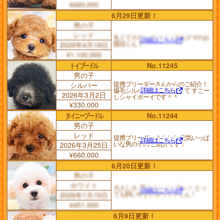
¥660,000
6月29日更新！
男の子
レッド
丸くて小さい マイペースなクマのお
詳細はこちら
饅頭くん！
2026年4月19日
¥1,100,000
トイプードル
No.11245
男の子
提携ブリーダーさんからのご紹介！
シルバー
詳細はこちら
爆毛シルバーくんは優しくて すこー
2026年3月2日
しシャイボーイです＾＾
¥330,000
タイニープードル
No.11244
男の子
レッド
提携ブリーダーさんから 元気いっぱ
詳細はこちら
いな男の子の ご紹介です！
2026年3月25日
¥660,000
6月20日更新！
男の子
ホワイト
大人しさ､賢さナンバーワン！ とっ
詳細はこちら
ても飼いやすいホワイトくん！
2026年1月15日
¥451,000
6月9日更新！