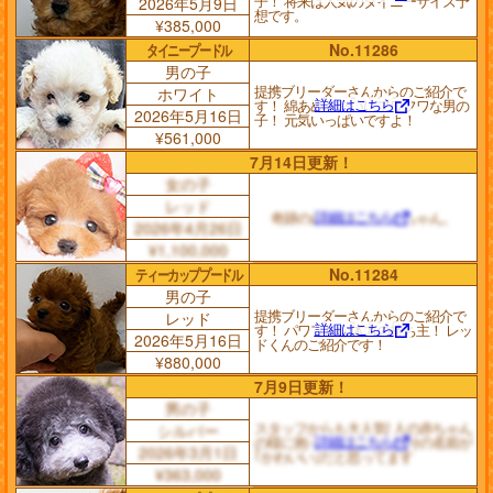
子！ 将来は人気のタイニーサイズ予
2026年5月9日
想です。
¥385,000
タイニープードル
No.11286
男の子
提携ブリーダーさんからのご紹介で
ホワイト
詳細はこちら
す！ 綿あめみたいにフワフワな男の
2026年5月16日
子！ 元気いっぱいですよ！
¥561,000
7月14日更新！
女の子
レッド
詳細はこちら
奇跡ののほほんおチビちゃん。
2026年4月26日
¥1,100,000
ティーカッププードル
No.11284
男の子
提携ブリーダーさんからのご紹介で
レッド
詳細はこちら
す！ パワフルな体力の持ち主！ レッ
2026年5月16日
ドくんのご紹介です！
¥880,000
7月9日更新！
男の子
スタッフからも大人気! 人の赤ちゃん
シルバー
詳細はこちら
の様に抱っこが大好き! 自分の名前が
2026年3月1日
｢かわいい｣だと思ってます
¥363,000