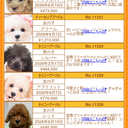
スラッとモデル体型のアプリちゃ
詳細はこちら
ん！ ご飯ももりもり食べて元気に成
2026年6月10日
長中です！
¥473,000
ティーカッププードル
No.11331
女の子
クリーム
甘いベビーフェイスのマシュマロち
詳細はこちら
ゃんが登場！
2026年6月7日
¥1,210,000
タイニープードル
No.11330
男の子
提携ブリーダーさんからのご紹介で
シルバー
詳細はこちら
す！ 元気っ子なシルバーくん！ 走る
2026年3月17日
のが大好きです！
¥484,000
タイニープードル
No.11329
女の子
アプリコット
可愛さと愛らしさが、 ぎゅぎゅぎゅ
詳細はこちら
っと詰まったお団子ちゃん！
2026年6月7日
¥770,000
タイニープードル
No.11328
女の子
提携ブリーダーさんからのご紹介で
レッド
詳細はこちら
す！ とっても元気で安心感抜群！ ぷ
2026年6月10日
りぷりボディのレッドちゃん！
¥495,000