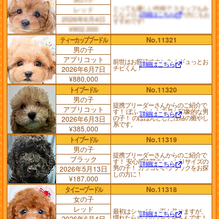
とっても優しい性格で スタッフもみ
レッド
詳細はこちら
んなメロメロです! 初めての方にもお
2026年6月4日
すすめです!
¥902,000
ティーカッププードル
No.11321
男の子
アプリコット
前世はお饅頭ですか？ ムギュっとお
詳細はこちら
チビくん！
2026年6月7日
¥880,000
トイプードル
No.11320
男の子
提携ブリーダーさんからのご紹介で
アプリコット
す！ ぼふっとした毛量が印象的な男
詳細はこちら
の子！ のほほんとした性格の癒やし
2026年6月3日
系です。
¥385,000
トイプードル
No.11319
男の子
提携ブリーダーさんからのご紹介で
ブラック
す！ 安心感抜群のしっかりサイズの
詳細はこちら
男の子！ カッコいいブラックをお探
2026年5月13日
しの方に！
¥187,000
タイニープードル
No.11318
女の子
レッド
最初はシャイな一面も見せますが、
詳細はこちら
慣れたらルンルン甘え熊さんです！
2026年6月4日