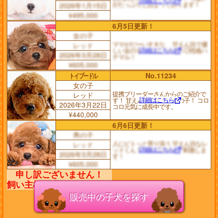
詳細はこちら
がたっぷりと詰まっております！
2026年1月15日
¥495,000
6月5日更新！
女の子
ママがだーいすきな、 甘えん坊で優
レッド
詳細はこちら
しい女の子！ 毛量◎健康さ◎性格ハ
2026年3月28日
ナマル！
¥605,000
トイプードル
No.11234
女の子
提携ブリーダーさんからのご紹介で
レッド
詳細はこちら
す！ 甘えん坊で優しい女の子！ コロ
2026年3月22日
コロ元気に成長中です。
¥440,000
6月6日更新！
男の子
人にピトっと寄り添う 甘えん坊なレ
レッド
詳細はこちら
ッドくん！ 母性本能Maxで刺激しま
2026年3月28日
す！
¥605,000
販売中の子犬を探す