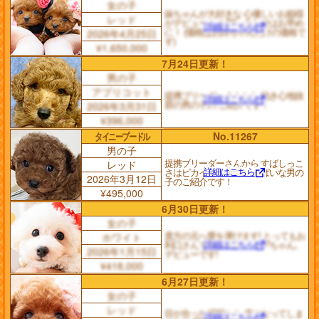
女の子
妹ちゃんが大好きな 心優しいお姫様
レッド
がデビュー！ お問い合わせはお早め
詳細はこちら
に！ (価格はお姉ちゃんだけの価格で
2026年4月25日
す)
¥1,650,000
7月24日更新！
男の子
アプリコット
提携ブリーダーさんから 抱き心地抜
詳細はこちら
群の男の子の ご紹介です！
2026年3月31日
¥396,000
タイニープードル
No.11267
男の子
提携ブリーダーさんから すばしっこ
レッド
詳細はこちら
さはピカイチ！ 元気いっぱいな男の
2026年3月12日
子のご紹介です！
¥495,000
6月30日更新！
女の子
貴方の元へ愛を運びます! とってもお
ホワイト
詳細はこちら
利口さんで飼いやすい ラブちゃん､
2026年1月15日
デビューです!
¥418,000
6月27日更新！
女の子
レッド
目が合った瞬間から 虜になってしま
詳細はこちら