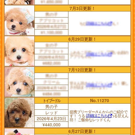
¥1,650,000
7月3日更新！
男の子
アプリコット
詳細はこちら
ちびちび一寸法師くん！
2026年4月27日
¥1,100,000
6月29日更新！
女の子
アプリコット
ふわもこ元気いっぱい 可愛いお顔の
詳細はこちら
アプリちゃん！
2026年4月5日
¥682,000
7月12日更新！
男の子
クリーム
甘えん坊さんなクリームくん！ 優し
詳細はこちら
さが詰まっております。
2026年4月14日
¥484,000
トイプードル
No.11270
男の子
提携ブリーダーさんからのご紹介で
レッド
詳細はこちら
す！ うるうるの瞳で見つめる甘えん
2026年4月23日
坊！ ご飯命なレッドくん
¥440,000
6月27日更新！