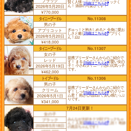
ブラック
賢く人懐っこい性格のブラックく
詳細はこちら
ん！ 抜群の可愛さです！
2026年5月20日
¥770,000
タイニープードル
No.11308
男の子
ぎゅっ！と抱きしめると 全身に愛お
アプリコット
詳細はこちら
しさと癒しを感じられる アプリく
2026年5月20日
ん！zzz
¥418,000
タイニープードル
No.11307
女の子
提携ブリーダーさんからのご紹介で
レッド
す！ まるまるモコモコな可愛い女の
詳細はこちら
子！ 小さめタイニー予想の元気っ子
2026年5月19日
です。
¥462,000
トイプードル
No.11306
男の子
提携ブリーダーさんからのご紹介で
クリーム
す！ しっかり体型に成長中のクリー
詳細はこちら
ム君！ 抱き心地抜群で安心感たっぷ
2026年5月1日
りです。
¥341,000
7月24日更新！
女の子
みんなが大好きクマ顔ブラックちゃ
ブラック
詳細はこちら
ん！ 人見知りゼロで甘えん坊！ 奇跡
2026年5月18日
の黒豆ちゃんです！