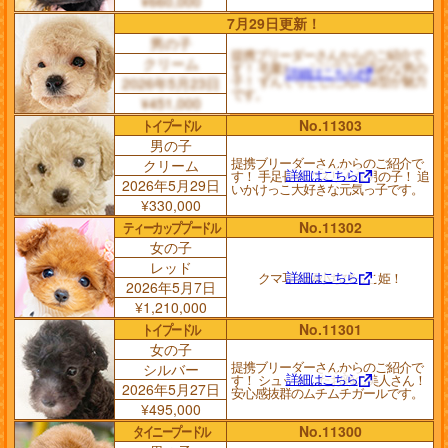
¥660,000
7月29日更新！
男の子
提携ブリーダーさんからのご紹介で
クリーム
す！ 毛量たっぷりで犬質高めな男の
詳細はこちら
子！ ずんぐりとした丸い体型が魅力
2026年5月23日
です。
¥451,000
トイプードル
No.11303
男の子
提携ブリーダーさんからのご紹介で
クリーム
詳細はこちら
す！ 手足長めでスリムな男の子！ 追
2026年5月29日
いかけっこ大好きな元気っ子です。
¥330,000
ティーカッププードル
No.11302
女の子
レッド
詳細はこちら
クマ耳の極小ちびっこ姫！
2026年5月7日
¥1,210,000
トイプードル
No.11301
女の子
提携ブリーダーさんからのご紹介で
シルバー
詳細はこちら
す！ シュッとしたお顔の美人さん！
2026年5月27日
安心感抜群のムチムチガールです。
¥495,000
タイニープードル
No.11300