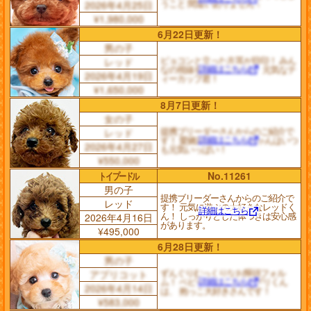
うこと 間違いありません！
2026年4月25日
¥1,980,000
6月22日更新！
男の子
ピョコンと立った左耳が目印！ みん
レッド
詳細はこちら
なの視線を独り占めする、 元気なテ
2026年4月19日
ィーカップ君！
¥1,650,000
8月7日更新！
女の子
提携ブリーダーさんからのご紹介で
レッド
詳細はこちら
す！ 愛嬌満点！ レッドちゃんはいつ
2026年4月27日
も元気いっぱい！
¥550,000
トイプードル
No.11261
男の子
提携ブリーダーさんからのご紹介で
レッド
す！ 元気に遊ぶの大好きなレッドく
詳細はこちら
ん！ しっかりとした体つきは安心感
2026年4月16日
があります。
¥495,000
6月28日更新！
男の子
ずんぐりむっくりなお饅頭フォル
アプリコット
詳細はこちら
ム！ ベビーフェイスなアプリくん
2026年4月14日
は、 抱っこ大好きさんです！
¥583,000