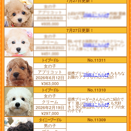
7月27日更新！
女の子
アプリコット
お顔の可愛さと飼いやすい性格! 愛嬌
詳細はこちら
いっぱいのアプリコットのお姫様!
2026年5月9日
¥935,000
7月27日更新！
女の子
飼いやすさ抜群のむっちりクリーム
クリーム
詳細はこちら
ちゃん！ 短い手足がチャームポイン
2026年5月23日
ト☆ 人懐っこく優しい子です！
¥451,000
トイプードル
No.11311
女の子
アプリコット
提携ブリーダーさんから もちもちな
詳細はこちら
お腹の アプリちゃんのご紹介！
2026年6月12日
¥363,000
トイプードル
No.11310
女の子
提携ブリーダーさんからのご紹介で
クリーム
す！ 遊ぶの大好き！抱っこも大好
詳細はこちら
き！ 安心体型飼いやすいタイプの女
2026年2月19日
の子です。
¥297,000
タイニープードル
No.11309
男の子