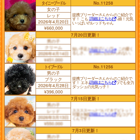
タイニープードル
No.11258
女の子
提携ブリーダーさんからのご紹介で
レッド
詳細はこちら
す！ こもこ爆毛のパワフル娘！元気
2026年4月20日
いっぱいのレッドちゃん
¥660,000
7月20日更新！
男の子
クリーム
短い手足と無防備なお腹。 この愛く
詳細はこちら
るしさ、 もう誰にも止められない。
2026年4月14日
¥451,000
トイプードル
No.11256
男の子
提携ブリーダーさんからのご紹介で
ブラック
詳細はこちら
す！ エネルギー全快！ いつでも全力
2026年4月28日
ダッシュの元気っ子！
¥396,000
7月15日更新！
男の子
ススススーっとついてきてピトッ！
レッド
詳細はこちら
可愛さ無限大の、 甘えん坊なコグマ
2026年3月13日
くんです！
¥550,000
7月3日更新！
男の子