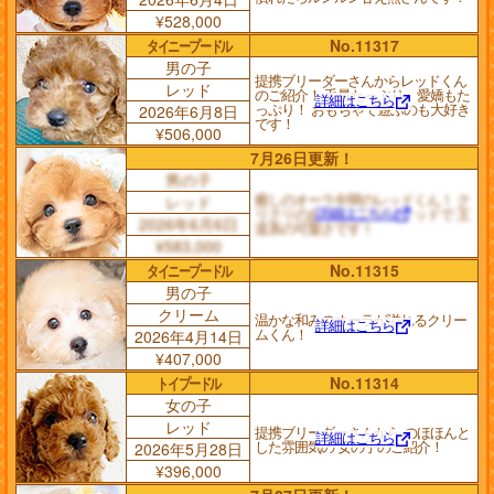
¥528,000
タイニープードル
No.11317
男の子
提携ブリーダーさんからレッドくん
レッド
のご紹介！ 毛量たっぷり、愛嬌もた
詳細はこちら
っぷり！ おもちゃで遊ぶのも大好き
2026年6月8日
です！
¥506,000
7月26日更新！
男の子
癒しのオーラ全開のレッドくん！ ク
レッド
詳細はこちら
リクリのお目目に綺麗なレッドで 王
2026年6月6日
道系の可愛さです！
¥583,000
タイニープードル
No.11315
男の子
クリーム
温かな和みのオーラが溢れるクリー
詳細はこちら
ムくん！
2026年4月14日
¥407,000
トイプードル
No.11314
女の子
レッド
提携ブリーダーさんから のほほんと
詳細はこちら
した雰囲気の 女の子のご紹介！
2026年5月28日
¥396,000