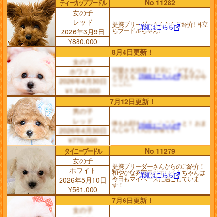
ティーカッププードル
No.11282
女の子
レッド
提携ブリーダーさんからご紹介! 耳立
詳細はこちら
ちプードルちゃん!
2026年3月9日
¥880,000
8月4日更新！
女の子
可愛さ大渋滞！ 足元に「どすんっ」
ホワイト
詳細はこちら
と甘える、 爆毛マシュマロ女子が今
2026年4月30日
ここに。
¥1,540,000
7月12日更新！
男の子
レッド
体もお顔もまるっところっと！ おま
詳細はこちら
んじゅうくんが登場です！
2026年4月30日
¥770,000
タイニープードル
No.11279
女の子
提携ブリーダーさんからのご紹介！
ホワイト
和やかな雰囲気のホワイトちゃんは
詳細はこちら
今日もマイペースに過ごしていま
2026年5月10日
す！
¥561,000
7月6日更新！
女の子