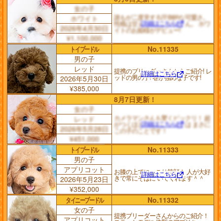
女の子
誰もが二度見する圧倒的な可愛さ。
ホワイト
詳細はこちら
性格は甘えん坊でお利口さん。 ホワ
2026年4月30日
イトのお姫様がデビュー!
¥1,100,000
トイプードル
No.11335
男の子
レッド
提携のブリーダーさんからご紹介! レ
詳細はこちら
ッドの男の子! 巻が強めな子です!
2026年5月30日
¥385,000
8月7日更新！
女の子
カメラマンさんも驚くビックリ！ 超
レッド
詳細はこちら
がつくほどのお利口さんとは まさに
2026年5月28日
この子のことです！
¥451,000
トイプードル
No.11333
男の子
アプリコット
お膝の上でにっこり笑顔！ 人が大好
詳細はこちら
きで常にそばに いてくれます＾＾
2026年5月23日
¥352,000
タイニープードル
No.11332
女の子
提携ブリーダーさんからのご紹介！
アプリコット