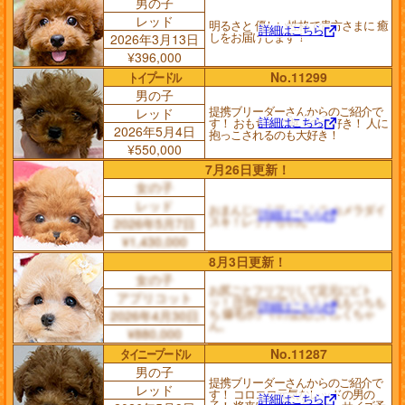
男の子
レッド
明るさと 優しい性格で貴方さまに 癒
詳細はこちら
しをお届けします！
2026年3月13日
¥396,000
トイプードル
No.11299
男の子
提携ブリーダーさんからのご紹介で
レッド
詳細はこちら
す！ おもちゃで遊ぶの大好き！ 人に
2026年5月4日
抱っこされるのも大好き！
¥550,000
7月26日更新！
女の子
レッド
おまんじゅうフォルムの カメラダイ
詳細はこちら
スキ！レッドちゃん
2026年5月7日
¥1,430,000
8月3日更新！
女の子
お尻ごとフリフリして足元にピト
アプリコット
ッ！ 圧倒的可愛さのまん丸もっちも
詳細はこちら
ち 爆毛ボディの雪見だいふくちゃ
2026年4月30日
ん。
¥880,000
タイニープードル
No.11287
男の子
提携ブリーダーさんからのご紹介で
レッド
す！ コロコロ元気なレッドの男の
詳細はこちら