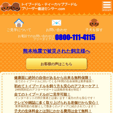
トイプードル・ティーカッププードル
ブリーダー直送センター.com
ご見学について
お問い合わせ
子犬を探す
0800-111-4115
お電話でのお問い合わせは
フリーダイアル
熊本地震で被災された飼主様へ
お客様の声はこちら
健康面に絶対の自信があるから出来る無料保障！
全てのトイプードルに付いてくる1年間の生命保障は業界最長！
初めてトイプードルを飼う方も安心のアフターケア！
24時間対応のアフターサポートは資格所有者が対応！
全てのトイプードルがご見学可能！
インターネットの仲介業者とは違います！遠方の方も安心です！
テレビや雑誌に多く取り上げられる老舗だから安心！
業界御用達の老舗!として数多くのメディアに紹介されています！
子犬の生体料金とは別にかかる費用は全て無料！