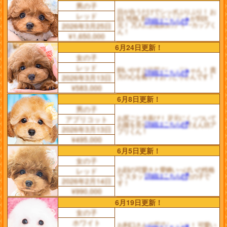
男の子
目が合うだけでシッポぷりぷり！ お
レッド
顔､性格､飼いやすさどれもが別次
詳細はこちら
元！ 万人にお勧めのティーカップく
2026年3月25日
ん！
¥1,650,000
6月24日更新！
女の子
レッド
飼いやすさ抜群のレッドちゃん！ 貴
詳細はこちら
方の心を癒やすおっとりさんです！
2026年3月13日
¥583,000
6月8日更新！
男の子
お尻ごと大喜び！ 足元にくっついて
アプリコット
詳細はこちら
お腹を見せる、 むちむち甘えん坊ア
2026年3月13日
プリくん！
¥495,000
6月5日更新！
女の子
お顔の可愛さと愛嬌いっぱいの性格
レッド
詳細はこちら
で スタッフもメロメロの女の子で
2026年2月14日
す！
¥990,000
6月19日更新！
女の子
ホワイト
お利口さんで愛嬌たっぷり！ 可愛い