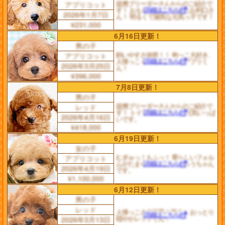
提携ブリーダーさんからのご紹介で
アプリコット
詳細はこちら
す！ おもちゃ遊びが得意なお利口さ
2026年1月7日
ん！ 明るくて陽気な元気っ子です！
¥231,000
6月16日更新！
男の子
飼いやすさ抜群！！ 抱っこ大好き、
アプリコット
詳細はこちら
人懐っこく、 お利口さんアプリく
2026年3月25日
ん！
¥396,000
7月8日更新！
男の子
提携ブリーダーさんからのご紹介で
レッド
詳細はこちら
す！ トイ予想の男の子！ 元気いっぱ
2026年4月16日
いです。
¥418,000
6月19日更新！
女の子
むぎゅっ！もふっ！ 愛らしいフォル
アプリコット
詳細はこちら
ムがたまらない おまんじゅうちゃん
2026年4月19日
です。
¥1,100,000
6月12日更新！
男の子
レッド
人懐っこさ◎可愛さ満点！ おっとり
詳細はこちら
穏やかレッドくん！
2026年3月13日