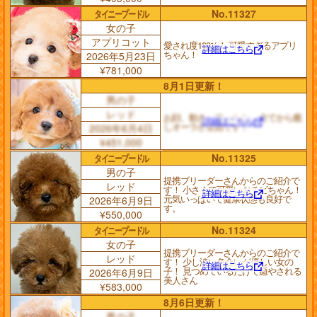
タイニープードル
No.11327
女の子
アプリコット
愛され度100%！ 可愛すぎるアプリ
詳細はこちら
ちゃん！
2026年5月23日
¥781,000
8月1日更新！
男の子
レッド
お顔、動き、フォルム、 全てから癒
詳細はこちら
しオーラが全開です！
2026年6月4日
¥451,000
タイニープードル
No.11325
男の子
提携ブリーダーさんからのご紹介で
レッド
す！ 小さくて可愛いおチビちゃん！
詳細はこちら
元気いっぱいで健康状態も良好で
2026年6月9日
す。
¥550,000
タイニープードル
No.11324
女の子
提携ブリーダーさんからのご紹介で
レッド
す！ 少し淡い色合いが優しい女の
詳細はこちら
子！ 見つめているだけで癒やされる
2026年6月9日
美人さん
¥583,000
8月6日更新！
男の子