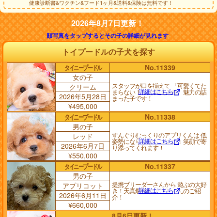
健康診断書&ワクチン&フード1ヶ月&送料&保険は無料です！
2026年8月7日更新！
顔写真をタップするとその子の詳細が見れます
トイプードルの子犬を探す
タイニープードル
No.11339
女の子
スタッフが口を揃えて 「可愛くてた
クリーム
詳細はこちら
まらない！」 と悶える程、魅力の詰
2026年5月28日
まった子です！
¥495,000
タイニープードル
No.11338
男の子
すんぐりむっくりのアプリくんは 低
レッド
詳細はこちら
姿勢になりながらニコニコ 笑顔で寄
2026年6月7日
り添ってくれます！
¥550,000
タイニープードル
No.11337
男の子
提携ブリーダーさんから 遊ぶの大好
アプリコット
詳細はこちら
き！天真爛漫な アプリくんのご紹
2026年6月11日
介！
¥660,000
8月6日更新！