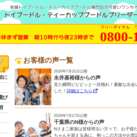
老舗トイプードル・ティーカッププードル専門店が可愛いワンち
トイプードル・ティーカッププードルブリーダー
フリーダイヤル 
0800-
日休まず営業 朝10時から夜23時まで
お客様の声一覧
不
2026年7月31日公開
前に
永井基裕様からの声
見た瞬間ビビビッと一目惚れ！素敵な出会
した！
詳細はこちら
選び
消
2026年7月17日公開
千葉県のN様からの声
Nさまご家族は皆様明るい方々で、お子様た
ちゃんを迎える為に、抱っこの方法やお世