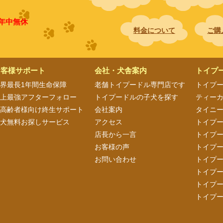
0 年中無休
料金について
ご購
お客様サポート
会社・犬舎案内
トイプ
界最長1年間生命保障
老舗トイプードル専門店です
トイプ
史上最強アフターフォロー
トイプードルの子犬を探す
ティー
ご高齢者様向け終生サポート
会社案内
タイニ
子犬無料お探しサービス
アクセス
トイプ
店長から一言
トイプ
お客様の声
トイプ
お問い合わせ
トイプー
トイプ
トイプ
トイプ