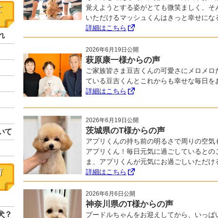
覚えようとする姿がとても微笑ましく、そ
て
いただけるマッシュくんはきっと幸せにな
詳細はこちら
れ
2026年6月19日公開
萩原康一様からの声
ご家族皆さま豆吉くんの可愛さにメロメロ
ている豆吉くんとこれからも幸せな毎日を
詳細はこちら
2026年6月19日公開
茨城県のT様からの声
いて
アプリくんの持ち前の明るさで周りの空気
アプリくん！毎日元気に過ごしているとの
ま、アプリくんが元気にお過ごしいただけ
育
詳細はこちら
2026年6月6日公開
神奈川県のT様からの声
犬？
プードルちゃんをお迎えしてから、いっぱ