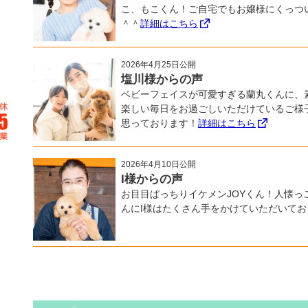
こ、もこくん！ご自宅でもお嬢様にくっつ
＾＾
詳細はこちら
2026年4月25日公開
塩川様からの声
ベビーフェイスが可愛すぎる蘭丸くんに、
楽しい毎日をお過ごしいただけているご様
思っております！
詳細はこちら
2026年4月10日公開
I様からの声
お目目ぱっちりイケメンJOYくん！人懐っ
んにI様はたくさん手をかけていただいてお