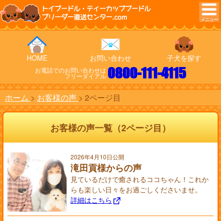
トイプードル・ティーカッププードル
ブリーダー直送センター.com
HOME
お問い合わせ
子犬を探す
0800-111-4115
お電話でのお問い合わせは
フリーダイアル
ホーム
お客様の声
2ページ目
お客様の声一覧（2ページ目）
2026年4月10日公開
滝田貢様からの声
見ているだけで癒されるココちゃん！これか
らも楽しい日々をお過ごしくださいませ。
詳細はこちら