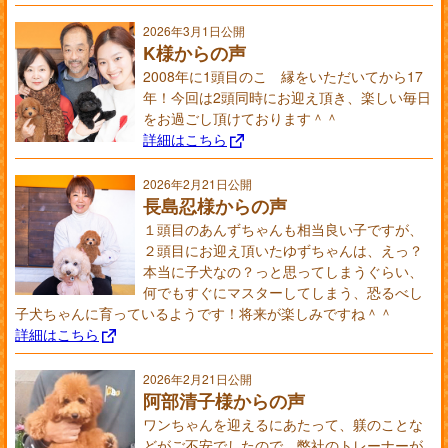
2026年3月1日公開
K様からの声
2008年に1頭目のこ゚縁をいただいてから17
年！今回は2頭同時にお迎え頂き、楽しい毎日
をお過ごし頂けております＾＾
詳細はこちら
2026年2月21日公開
長島忍様からの声
１頭目のあんずちゃんも相当良い子ですが、
２頭目にお迎え頂いたゆずちゃんは、えっ？
本当に子犬なの？っと思ってしまうぐらい、
何でもすぐにマスターしてしまう、恐るべし
子犬ちゃんに育っているようです！将来が楽しみですね＾＾
詳細はこちら
2026年2月21日公開
阿部清子様からの声
ワンちゃんを迎えるにあたって、躾のことな
どがご不安でしたので、弊社のトレーナーが