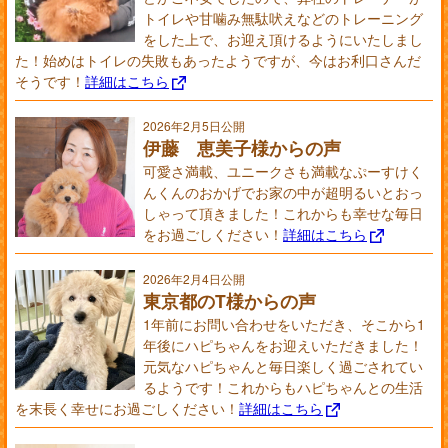
トイレや甘噛み無駄吠えなどのトレーニング
をした上で、お迎え頂けるようにいたしまし
た！始めはトイレの失敗もあったようですが、今はお利口さんだ
そうです！
詳細はこちら
2026年2月5日公開
伊藤 恵美子様からの声
可愛さ満載、ユニークさも満載なぷーすけく
んくんのおかげでお家の中が超明るいとおっ
しゃって頂きました！これからも幸せな毎日
をお過ごしください！
詳細はこちら
2026年2月4日公開
東京都のT様からの声
1年前にお問い合わせをいただき、そこから1
年後にハピちゃんをお迎えいただきました！
元気なハピちゃんと毎日楽しく過ごされてい
るようです！これからもハピちゃんとの生活
を末長く幸せにお過ごしください！
詳細はこちら