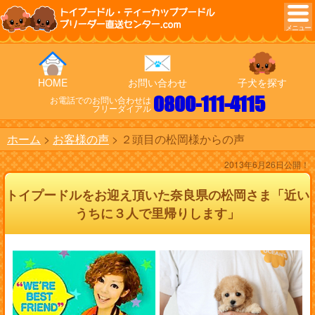
トイプードル・ティーカッププードル
ブリーダー直送センター.com
HOME
お問い合わせ
子犬を探す
0800-111-4115
お電話でのお問い合わせは
フリーダイアル
ホーム
お客様の声
２頭目の松岡様からの声
2013年6月26日公開！
トイプードルをお迎え頂いた奈良県の松岡さま「近い
うちに３人で里帰りします」