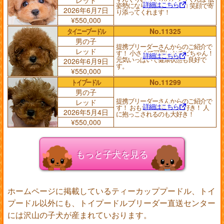
詳細はこちら
姿勢になりながらニコニコ 笑顔で寄
2026年6月7日
り添ってくれます！
¥550,000
タイニープードル
No.11325
男の子
提携ブリーダーさんからのご紹介で
レッド
す！ 小さくて可愛いおチビちゃん！
詳細はこちら
元気いっぱいで健康状態も良好で
2026年6月9日
す。
¥550,000
トイプードル
No.11299
男の子
提携ブリーダーさんからのご紹介で
レッド
詳細はこちら
す！ おもちゃで遊ぶの大好き！ 人
2026年5月4日
に抱っこされるのも大好き！
¥550,000
もっと子犬を見る
ホームページに掲載しているティーカッププードル、トイ
プードル以外にも、トイプードルブリーダー直送センター
には沢山の子犬が産まれていおります。