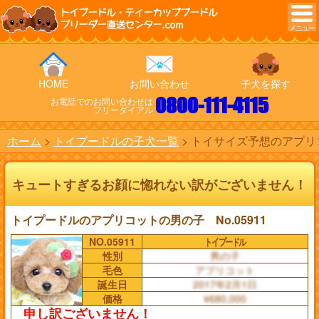
トイプードル・ティーカッププードル
ブリーダー直送センター.com
HOME
お問い合わせ
子犬を探す
0800-111-4115
お電話でのお問い合わせは
フリーダイアル
ホーム
トイプードルの子犬一覧
トイサイズ予想のアプリコ
キュートすぎるお顔に惚れない訳がございません！
トイプードルのアプリコットの男の子 No.05911
NO.05911
トイプードル
性別
男の子
毛色
アプリコット
誕生日
2017年2月1日
価格
¥680,000