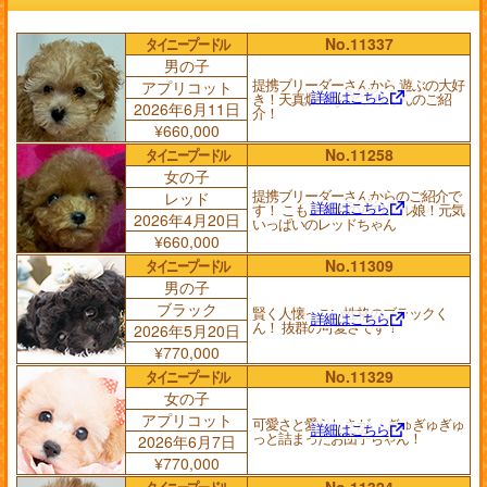
タイニープードル
No.11337
男の子
提携ブリーダーさんから 遊ぶの大好
アプリコット
詳細はこちら
き！天真爛漫な アプリくんのご紹
2026年6月11日
介！
¥660,000
タイニープードル
No.11258
女の子
提携ブリーダーさんからのご紹介で
レッド
詳細はこちら
す！ こもこ爆毛のパワフル娘！元気
2026年4月20日
いっぱいのレッドちゃん
¥660,000
タイニープードル
No.11309
男の子
ブラック
賢く人懐っこい性格のブラックく
詳細はこちら
ん！ 抜群の可愛さです！
2026年5月20日
¥770,000
タイニープードル
No.11329
女の子
アプリコット
可愛さと愛らしさが、 ぎゅぎゅぎゅ
詳細はこちら
っと詰まったお団子ちゃん！
2026年6月7日
¥770,000
タイニープードル
No.11324