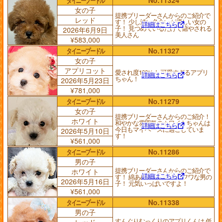
女の子
提携ブリーダーさんからのご紹介で
レッド
す！ 少し淡い色合いが優しい女の
詳細はこちら
子！ 見つめているだけで癒やされる
2026年6月9日
美人さん
¥583,000
タイニープードル
No.11327
女の子
アプリコット
愛され度100%！ 可愛すぎるアプリ
詳細はこちら
ちゃん！
2026年5月23日
¥781,000
タイニープードル
No.11279
女の子
提携ブリーダーさんからのご紹介！
ホワイト
和やかな雰囲気のホワイトちゃんは
詳細はこちら
今日もマイペースに過ごしていま
2026年5月10日
す！
¥561,000
タイニープードル
No.11286
男の子
提携ブリーダーさんからのご紹介で
ホワイト
詳細はこちら
す！ 綿あめみたいにフワフワな男の
2026年5月16日
子！ 元気いっぱいですよ！
¥561,000
タイニープードル
No.11338
男の子
すんぐりむっくりのアプリくんは 低
レッド