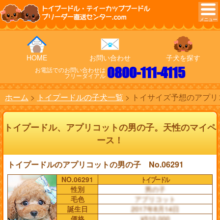
トイプードル・ティーカッププードル
ブリーダー直送センター.com
HOME
お問い合わせ
子犬を探す
0800-111-4115
お電話でのお問い合わせは
フリーダイアル
ホーム
トイプードルの子犬一覧
トイサイズ予想のアプリコ
トイプードル、アプリコットの男の子。天性のマイペ
ース！
トイプードルのアプリコットの男の子 No.06291
NO.06291
トイプードル
性別
男の子
毛色
アプリコット
誕生日
2017年8月14日
価格
¥510,000