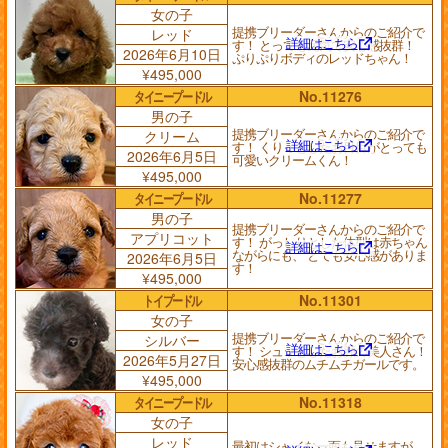
女の子
提携ブリーダーさんからのご紹介で
レッド
詳細はこちら
す！ とっても元気で安心感抜群！
2026年6月10日
ぷりぷりボディのレッドちゃん！
¥495,000
タイニープードル
No.11276
男の子
提携ブリーダーさんからのご紹介で
クリーム
詳細はこちら
す！ くりっとしたお目目がとっても
2026年6月5日
可愛いクリームくん！
¥495,000
タイニープードル
No.11277
男の子
提携ブリーダーさんからのご紹介で
アプリコット
す！ がっしりとした体型は赤ちゃん
詳細はこちら
ながらにも、 とても安心感がありま
2026年6月5日
す！
¥495,000
トイプードル
No.11301
女の子
提携ブリーダーさんからのご紹介で
シルバー
詳細はこちら
す！ シュッとしたお顔の美人さん！
2026年5月27日
安心感抜群のムチムチガールです。
¥495,000
タイニープードル
No.11318
女の子
レッド
最初はシャイな一面も見せますが、