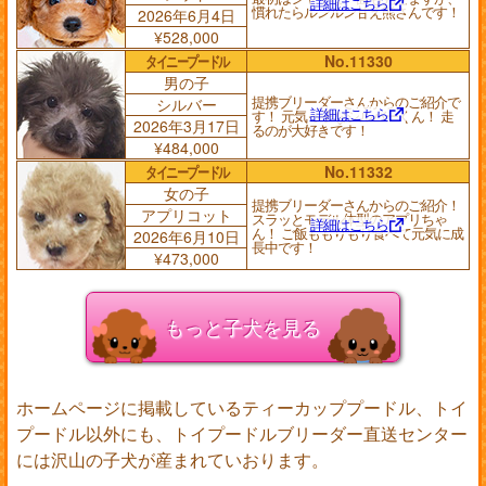
詳細はこちら
慣れたらルンルン甘え熊さんです！
2026年6月4日
¥528,000
タイニープードル
No.11330
男の子
提携ブリーダーさんからのご紹介で
シルバー
詳細はこちら
す！ 元気っ子なシルバーくん！ 走
2026年3月17日
るのが大好きです！
¥484,000
タイニープードル
No.11332
女の子
提携ブリーダーさんからのご紹介！
アプリコット
スラッとモデル体型のアプリちゃ
詳細はこちら
ん！ ご飯ももりもり食べて元気に成
2026年6月10日
長中です！
¥473,000
もっと子犬を見る
ホームページに掲載しているティーカッププードル、トイ
プードル以外にも、トイプードルブリーダー直送センター
には沢山の子犬が産まれていおります。