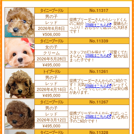
タイニープードル
No.11317
男の子
提携ブリーダーさんからレッドくん
レッド
のご紹介！ 毛量たっぷり、愛嬌もた
詳細はこちら
っぷり！ おもちゃで遊ぶのも大好き
2026年6月8日
です！
¥506,000
タイニープードル
No.11339
女の子
スタッフが口を揃えて 「可愛くてた
クリーム
詳細はこちら
まらない！」 と悶える程、魅力の詰
2026年5月28日
まった子です！
¥495,000
トイプードル
No.11261
男の子
提携ブリーダーさんからのご紹介で
レッド
す！ 元気に遊ぶの大好きなレッドく
詳細はこちら
ん！ しっかりとした体つきは安心感
2026年4月16日
があります。
¥495,000
タイニープードル
No.11267
男の子
提携ブリーダーさんから すばしっこ
レッド
詳細はこちら
さはピカイチ！ 元気いっぱいな男の
2026年3月12日
子のご紹介です！
¥495,000
タイニープードル
No.11328