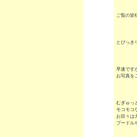
ご覧の皆
とびっき
早速です
お写真を
むぎゅっ
モコモコ
お目々は
プードル