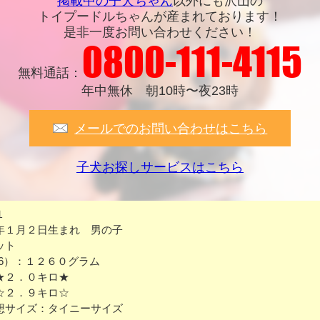
掲載中の子犬ちゃん
以外にも沢山の
トイプードルちゃんが産まれております！
是非一度お問い合わせください！
0800-111-4115
無料通話：
年中無休 朝10時〜夜23時
メールでのお問い合わせはこちら
子犬お探しサービスはこちら
１
年１月２日生まれ 男の子
ット
16）：１２６０グラム
★２．０キロ★
☆２．９キロ☆
想サイズ：タイニーサイズ