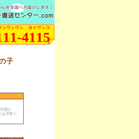
ゃんを全国へお届けします！
直送センター.com
ワンワンワン ヨイワンコ
111-4115
男の子
らない
くんです！