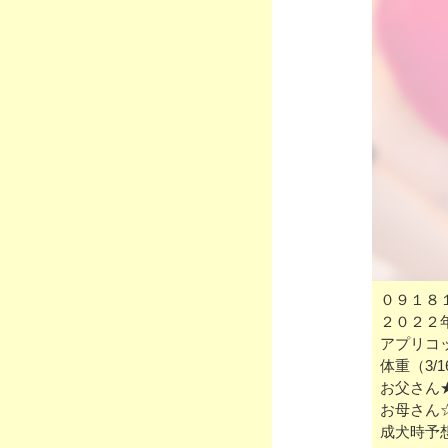
０９１８
２０２２
アプリコ
体重（3/
お父さん
お母さん
成犬時予