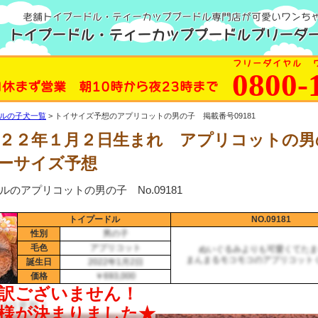
老舗トイプードル・ティーカッププードル専門店が可愛いワンち
トイプードル・ティーカッププードルブリーダー
フリーダイヤル 
0800-
日休まず営業 朝10時から夜23時まで
ルの子犬一覧
トイサイズ予想のアプリコットの男の子 掲載番号09181
０２２年１月２日生まれ アプリコットの
ーサイズ予想
ルのアプリコットの男の子 No.09181
トイプードル
NO.09181
性別
男の子
毛色
アプリコット
ぬいぐるみよりも可愛くてたま
まんまるモコモコのアプリコット
誕生日
2022年1月2日
価格
￥693,000
月14日更新！