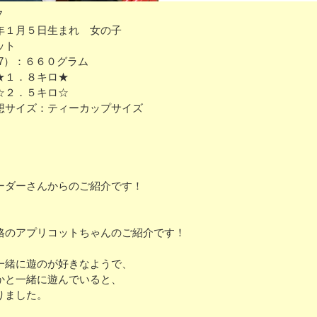
７
年１月５日生まれ 女の子
ット
17）：６６０グラム
★１．８キロ★
☆２．５キロ☆
想サイズ：ティーカップサイズ
ーダーさんからのご紹介です！
格のアプリコットちゃんのご紹介です！
一緒に遊のが好きなようで、
かと一緒に遊んでいると、
りました。