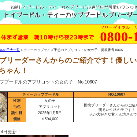
老舗トイプードル・ティーカッププードル専門店が可愛いワンち
トイプードル・ティーカッププードルブリーダー
フリーダイヤル 
0800-
日休まず営業 朝10時から夜23時まで
ルの子犬一覧
ティーカップサイズ予想のアプリコットの女の子 掲載番号10607
ブリーダーさんからのご紹介です！優し
ちゃん！
ププードルのアプリコットの女の子 No.10607
ティーカッププードル
NO.10607
性別
女の子
提携ブリーダーさんからのご紹
毛色
アプリコット
明るい性格の子です！
誕生日
2025年1月5日
人が大好きな甘えん坊さんで
価格
￥594,000
月14日更新！