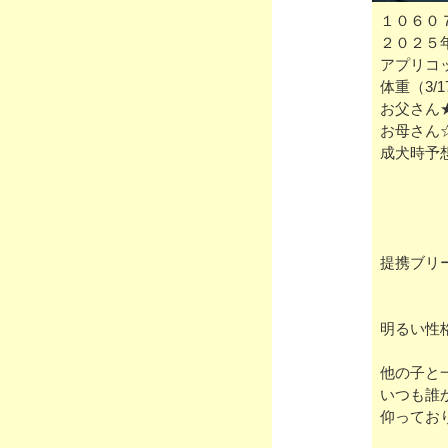
１０６０
２０２５
アプリコ
体重（3/
お父さん
お母さん
成犬時予
提携ブリ
明るい性
他の子と
いつも誰
仰ってお