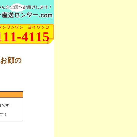
ゃんを全国へお届けします！
直送センター.com
ワンワンワン ヨイワンコ
111-4115
いお顔の
介です！
す！