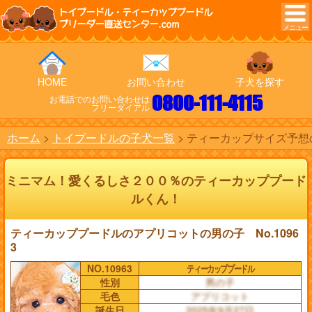
トイプードル・ティーカッププードル
ブリーダー直送センター.com
HOME
お問い合わせ
子犬を探す
0800-111-4115
お電話でのお問い合わせは
フリーダイアル
ホーム
トイプードルの子犬一覧
ティーカップサイズ予想の
ミニマム！愛くるしさ２００％のティーカッププード
ルくん！
ティーカッププードルのアプリコットの男の子 No.1096
3
NO.10963
ティーカッププードル
性別
男の子
毛色
アプリコット
誕生日
2025年9月27日