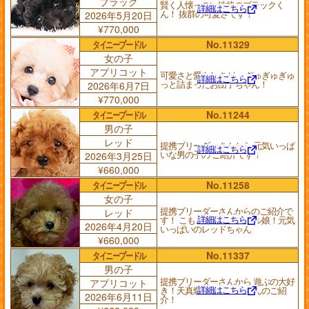
ブラック
賢く人懐っこい性格のブラックく
詳細はこちら
ん！ 抜群の可愛さです！
2026年5月20日
¥770,000
タイニープードル
No.11329
女の子
アプリコット
可愛さと愛らしさが、 ぎゅぎゅぎゅ
詳細はこちら
っと詰まったお団子ちゃん！
2026年6月7日
¥770,000
タイニープードル
No.11244
男の子
レッド
提携ブリーダーさんから 元気いっぱ
詳細はこちら
いな男の子の ご紹介です！
2026年3月25日
¥660,000
タイニープードル
No.11258
女の子
提携ブリーダーさんからのご紹介で
レッド
詳細はこちら
す！ こもこ爆毛のパワフル娘！元気
2026年4月20日
いっぱいのレッドちゃん
¥660,000
タイニープードル
No.11337
男の子
提携ブリーダーさんから 遊ぶの大好
アプリコット
詳細はこちら
き！天真爛漫な アプリくんのご紹
2026年6月11日
介！