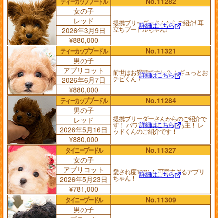
ティーカッププードル
No.11282
女の子
レッド
提携ブリーダーさんからご紹介! 耳
詳細はこちら
立ちプードルちゃん!
2026年3月9日
¥880,000
ティーカッププードル
No.11321
男の子
アプリコット
前世はお饅頭ですか？ ムギュっとお
詳細はこちら
チビくん！
2026年6月7日
¥880,000
ティーカッププードル
No.11284
男の子
提携ブリーダーさんからのご紹介で
レッド
詳細はこちら
す！ パワフルな体力の持ち主！ レ
2026年5月16日
ッドくんのご紹介です！
¥880,000
タイニープードル
No.11327
女の子
アプリコット
愛され度100%！ 可愛すぎるアプリ
詳細はこちら
ちゃん！
2026年5月23日
¥781,000
タイニープードル
No.11309
男の子