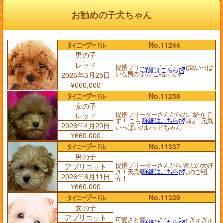
お勧めの子犬ちゃん
タイニープードル
No.11244
男の子
レッド
提携ブリーダーさんから 元気いっぱ
詳細はこちら
いな男の子の ご紹介です！
2026年3月25日
¥660,000
タイニープードル
No.11258
女の子
提携ブリーダーさんからのご紹介で
レッド
詳細はこちら
す！ こもこ爆毛のパワフル娘！元気
2026年4月20日
いっぱいのレッドちゃん
¥660,000
タイニープードル
No.11337
男の子
提携ブリーダーさんから 遊ぶの大好
アプリコット
詳細はこちら
き！天真爛漫な アプリくんのご紹
2026年6月11日
介！
¥660,000
タイニープードル
No.11329
女の子
アプリコット
可愛さと愛らしさが、 ぎゅぎゅぎゅ
詳細はこちら