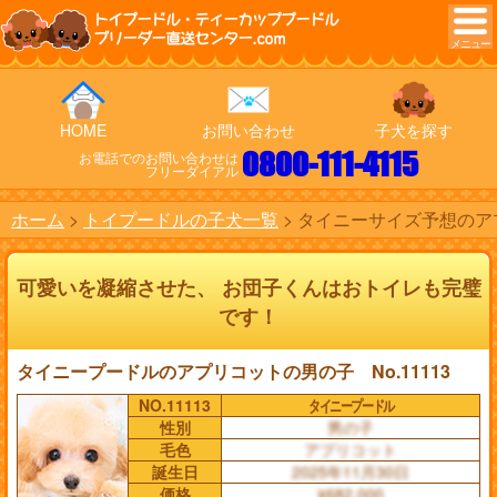
トイプードル・ティーカッププードル
ブリーダー直送センター.com
HOME
お問い合わせ
子犬を探す
0800-111-4115
お電話でのお問い合わせは
フリーダイアル
ホーム
トイプードルの子犬一覧
タイニーサイズ予想のアプ
可愛いを凝縮させた、 お団子くんはおトイレも完璧
です！
タイニープードルのアプリコットの男の子 No.11113
NO.11113
タイニープードル
性別
男の子
毛色
アプリコット
誕生日
2025年11月30日
価格
¥682,000