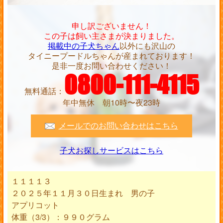
申し訳ございません！
この子は飼い主さまが決まりました。
掲載中の子犬ちゃん
以外にも沢山の
タイニープードルちゃんが産まれております！
是非一度お問い合わせください！
0800-111-4115
無料通話：
年中無休 朝10時〜夜23時
メールでのお問い合わせはこちら
子犬お探しサービスはこちら
１１１１３
２０２５年１１月３０日生まれ 男の子
アプリコット
体重（3/3）：９９０グラム