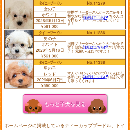
タイニープードル
No.11279
女の子
提携ブリーダーさんからのご紹介！
ホワイト
和やかな雰囲気のホワイトちゃんは
詳細はこちら
今日もマイペースに過ごしていま
2026年5月10日
す！
¥561,000
タイニープードル
No.11286
男の子
提携ブリーダーさんからのご紹介で
ホワイト
詳細はこちら
す！ 綿あめみたいにフワフワな男の
2026年5月16日
子！ 元気いっぱいですよ！
¥561,000
タイニープードル
No.11338
男の子
すんぐりむっくりのアプリくんは 低
レッド
詳細はこちら
姿勢になりながらニコニコ 笑顔で寄
2026年6月7日
り添ってくれます！
¥550,000
もっと子犬を見る
ホームページに掲載しているティーカッププードル、トイ