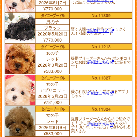
っと詰まったお団子ちゃん！
2026年6月7日
¥770,000
タイニープードル
No.11309
男の子
ブラック
賢く人懐っこい性格のブラックく
詳細はこちら
ん！ 抜群の可愛さです！
2026年5月20日
¥770,000
タイニープードル
No.11213
女の子
提携ブリーダーさんから ポンポコリ
レッド
詳細はこちら
ンなお腹の レッドちゃんのご紹介で
2026年3月20日
す！
¥583,000
タイニープードル
No.11327
女の子
アプリコット
愛され度100%！ 可愛すぎるアプリ
詳細はこちら
ちゃん！
2026年5月23日
¥781,000
タイニープードル
No.11324
女の子
提携ブリーダーさんからのご紹介で
レッド
す！ 少し淡い色合いが優しい女の
詳細はこちら
子！ 見つめているだけで癒やされる
2026年6月9日
美人さん
¥583,000