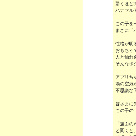
驚くほど
ハナマル
この子を
まさに「
性格が明
おもちゃ
人と触れ
そんなポ
アプリち
場の空気
不思議な
皆さまに
この子の
「遊ぶの
と聞くと