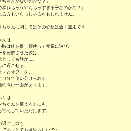
落ち着きがないのかな？」
で暴れちゃうやんちゃすぎる子なのかな？」
れる方もいらっしゃるかもしれません。
リちゃんに関してはその心配は全く無用です。
ゃんは、
い時は体を目一杯使って元気に遊び、
ーを発散させた後は、
はとっても静かに、
んに過ごせる。
オンとオフ」を、
と自分で使い分けられる、
能の高い一面があります。
ハリは、
ンちゃんを迎える方にも、
お迎えしていただけます。
の過ごし方も、
んでありとても可愛らしいです。