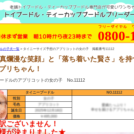
老舗トイプードル・ティーカッププードル専門店が可愛いワンち
トイプードル・ティーカッププードルブリーダー
フリーダイヤル 
0800-
日休まず営業 朝10時から夜23時まで
ルの子犬一覧
タイニーサイズ予想のアプリコットの女の子 掲載番号11112
真爛漫な笑顔」と「落ち着いた賢さ」を持
プリちゃん！
ードルのアプリコットの女の子 No.11112
タイニープードル
NO.11112
性別
女の子
毛色
アプリコット
愛嬌たっぷり！
幸せを届けるアプリちゃん
誕生日
2025年12月18日
価格
￥495,000
月20日更新！