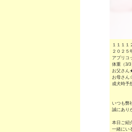
１１１１
２０２５
アプリコ
体重（3/
お父さん
お母さん
成犬時予
いつも弊
誠にあり
本日ご紹
一緒にい