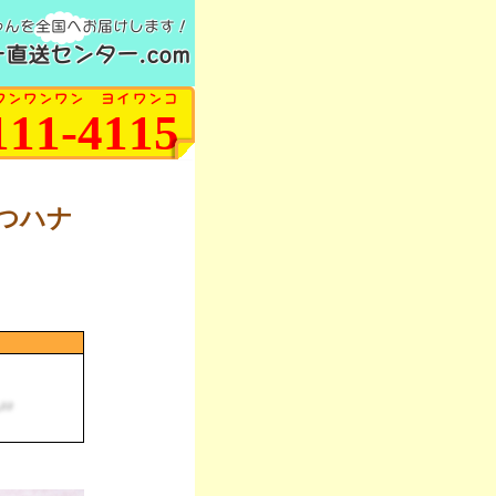
ゃんを全国へお届けします！
直送センター.com
ワンワンワン ヨイワンコ
111-4115
つハナ
♪♪