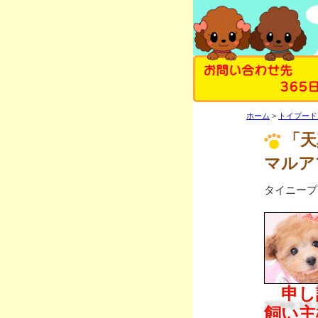
お問い合わせ先
365
ホーム
トイプード
「天
マルア
タイニープ
2026年3