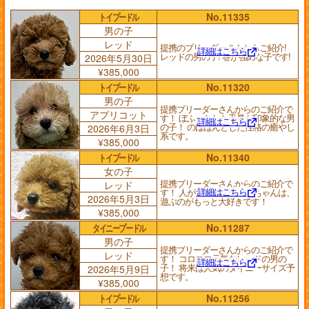
トイプードル
No.11335
男の子
レッド
提携のブリーダーさんからご紹介!
詳細はこちら
レッドの男の子! 巻が強めな子です!
2026年5月30日
¥385,000
トイプードル
No.11320
男の子
提携ブリーダーさんからのご紹介で
アプリコット
す！ ぼふっとした毛量が印象的な男
詳細はこちら
の子！ のほほんとした性格の癒やし
2026年6月3日
系です。
¥385,000
トイプードル
No.11340
女の子
提携ブリーダーさんからのご紹介で
レッド
詳細はこちら
す！ 人が大好きなレッドちゃんは、
2026年5月3日
遊ぶのがもっと大好きです！
¥385,000
タイニープードル
No.11287
男の子
提携ブリーダーさんからのご紹介で
レッド
す！ コロコロ元気なレッドの男の
詳細はこちら
子！ 将来は人気のタイニーサイズ予
2026年5月9日
想です。
¥385,000
トイプードル
No.11256