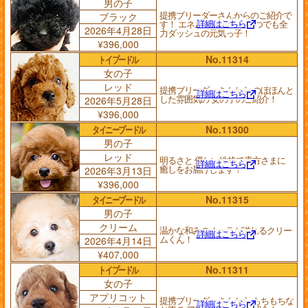
男の子
提携ブリーダーさんからのご紹介で
ブラック
詳細はこちら
す！ エネルギー全快！ いつでも全
2026年4月28日
力ダッシュの元気っ子！
¥396,000
トイプードル
No.11314
女の子
レッド
提携ブリーダーさんから のほほんと
詳細はこちら
した雰囲気の 女の子のご紹介！
2026年5月28日
¥396,000
タイニープードル
No.11300
男の子
レッド
明るさと 優しい性格で貴方さまに
詳細はこちら
癒しをお届けします！
2026年3月13日
¥396,000
タイニープードル
No.11315
男の子
クリーム
温かな和みのオーラが溢れるクリー
詳細はこちら
ムくん！
2026年4月14日
¥407,000
トイプードル
No.11311
女の子
アプリコット
提携ブリーダーさんから もちもちな
詳細はこちら