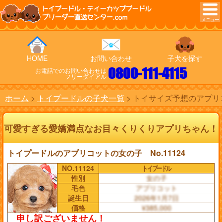
トイプードル・ティーカッププードル
ブリーダー直送センター.com
HOME
お問い合わせ
子犬を探す
0800-111-4115
お電話でのお問い合わせは
フリーダイアル
ホーム
トイプードルの子犬一覧
トイサイズ予想のアプリコ
可愛すぎる愛嬌満点なお目々くりくりアプリちゃん！
トイプードルのアプリコットの女の子 No.11124
NO.11124
トイプードル
性別
女の子
毛色
アプリコット
誕生日
2026年1月7日
価格
¥385,000