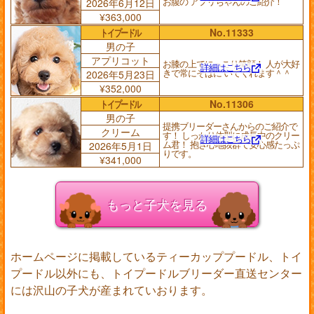
お腹の アプリちゃんのご紹介！
2026年6月12日
¥363,000
トイプードル
No.11333
男の子
アプリコット
お膝の上でにっこり笑顔！ 人が大好
詳細はこちら
きで常にそばに いてくれます＾＾
2026年5月23日
¥352,000
トイプードル
No.11306
男の子
提携ブリーダーさんからのご紹介で
クリーム
す！ しっかり体型に成長中のクリー
詳細はこちら
ム君！ 抱き心地抜群で安心感たっぷ
2026年5月1日
りです。
¥341,000
もっと子犬を見る
ホームページに掲載しているティーカッププードル、トイ
プードル以外にも、トイプードルブリーダー直送センター
には沢山の子犬が産まれていおります。