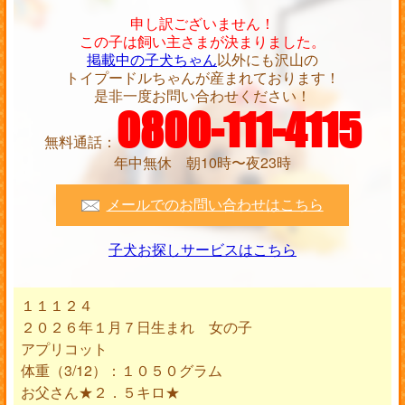
申し訳ございません！
この子は飼い主さまが決まりました。
掲載中の子犬ちゃん
以外にも沢山の
トイプードルちゃんが産まれております！
是非一度お問い合わせください！
0800-111-4115
無料通話：
年中無休 朝10時〜夜23時
メールでのお問い合わせはこちら
子犬お探しサービスはこちら
１１１２４
２０２６年１月７日生まれ 女の子
アプリコット
体重（3/12）：１０５０グラム
お父さん★２．５キロ★