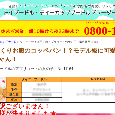
老舗トイプードル・ティーカッププードル専門店が可愛いワンち
トイプードル・ティーカッププードルブリーダー
フリーダイヤル 
0800-
日休まず営業 朝10時から夜23時まで
ルの子犬一覧
タイニーサイズ予想のアプリコットの女の子 掲載番号11164
くりお腹のコッペパン！？モデル級に可
ゃん！
ードルのアプリコットの女の子 No.11164
タイニープードル
NO.11164
性別
女の子
毛色
アプリコット
えっ、コッペパン！？
ムッチムチのぬいぐるみで
誕生日
2026年2月8日
価格
￥858,000
月10日更新！