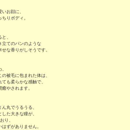
愛いお顔に、
っちりボディ。
ると、
き立てのパンのような
幸せな香りがしそうです。
わ、
この被毛に包まれた体は、
れても柔らかな感触で、
間癒やされます。
まん丸でうるうる、
とした大きな瞳が、
でおり、
いはずがありません。