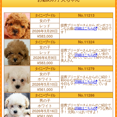
タイニープードル
No.11213
女の子
提携ブリーダーさんから ポンポコリ
レッド
詳細はこちら
ンなお腹の レッドちゃんのご紹介で
2026年3月20日
す！
¥583,000
タイニープードル
No.11324
女の子
提携ブリーダーさんからのご紹介で
レッド
す！ 少し淡い色合いが優しい女の
詳細はこちら
子！ 見つめているだけで癒やされる
2026年6月9日
美人さん
¥583,000
タイニープードル
No.11279
女の子
提携ブリーダーさんからのご紹介！
ホワイト
和やかな雰囲気のホワイトちゃんは
詳細はこちら
今日もマイペースに過ごしていま
2026年5月10日
す！
¥561,000
タイニープードル
No.11286
男の子
提携ブリーダーさんからのご紹介で
ホワイト
詳細はこちら
す！ 綿あめみたいにフワフワな男の
2026年5月16日
子！ 元気いっぱいですよ！
¥561,000