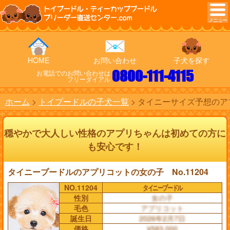
トイプードル・ティーカッププードル
ブリーダー直送センター.com
HOME
お問い合わせ
子犬を探す
0800-111-4115
お電話でのお問い合わせは
フリーダイアル
ホーム
トイプードルの子犬一覧
タイニーサイズ予想のアプ
穏やかで大人しい性格のアプリちゃんは初めての方に
も安心です！
タイニープードルのアプリコットの女の子 No.11204
NO.11204
タイニープードル
性別
女の子
毛色
アプリコット
誕生日
2026年2月7日
価格
¥583,000