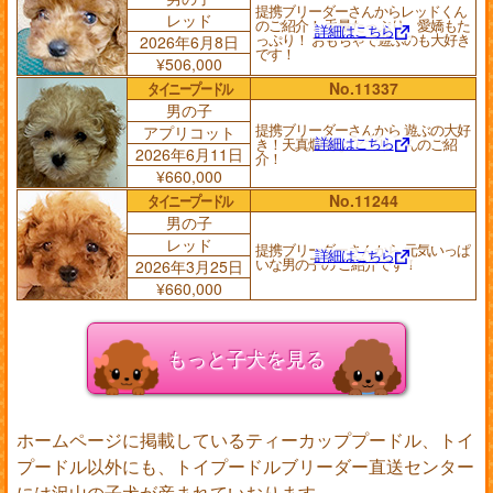
提携ブリーダーさんからレッドくん
レッド
のご紹介！ 毛量たっぷり、愛嬌もた
詳細はこちら
っぷり！ おもちゃで遊ぶのも大好き
2026年6月8日
です！
¥506,000
タイニープードル
No.11337
男の子
提携ブリーダーさんから 遊ぶの大好
アプリコット
詳細はこちら
き！天真爛漫な アプリくんのご紹
2026年6月11日
介！
¥660,000
タイニープードル
No.11244
男の子
レッド
提携ブリーダーさんから 元気いっぱ
詳細はこちら
いな男の子の ご紹介です！
2026年3月25日
¥660,000
もっと子犬を見る
ホームページに掲載しているティーカッププードル、トイ
プードル以外にも、トイプードルブリーダー直送センター
には沢山の子犬が産まれていおります。