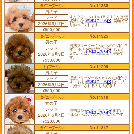
タイニープードル
No.11338
男の子
すんぐりむっくりのアプリくんは 低
レッド
詳細はこちら
姿勢になりながらニコニコ 笑顔で寄
2026年6月7日
り添ってくれます！
¥550,000
タイニープードル
No.11325
男の子
提携ブリーダーさんからのご紹介で
レッド
す！ 小さくて可愛いおチビちゃん！
詳細はこちら
元気いっぱいで健康状態も良好で
2026年6月9日
す。
¥550,000
トイプードル
No.11299
男の子
提携ブリーダーさんからのご紹介で
レッド
詳細はこちら
す！ おもちゃで遊ぶの大好き！ 人
2026年5月4日
に抱っこされるのも大好き！
¥550,000
タイニープードル
No.11318
女の子
レッド
最初はシャイな一面も見せますが、
詳細はこちら
慣れたらルンルン甘え熊さんです！
2026年6月4日
¥528,000
タイニープードル
No.11317
男の子