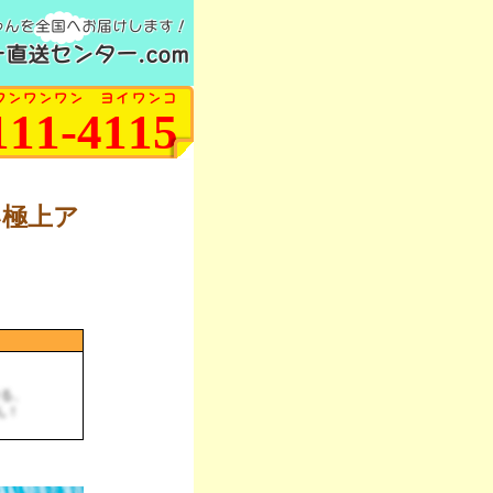
ゃんを全国へお届けします！
直送センター.com
ワンワンワン ヨイワンコ
111-4115
い極上ア
る、
ん！