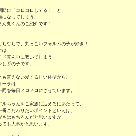
瞬間に「コロコロしてる！」と、
顔になってしまう、
まん丸くんのご紹介です！
むちむちで、丸っこいフォルムの子が好き！
には、
くド真ん中に響いてしまう、
やし系の子です。
とも言えない愛くるしい体型から、
オーラは、
一同を毎日メロメロにさせています。
ドルちゃんをご家族に迎えるにあたって、
一番こだわりたいポイントといえば、
愛さはもちろんだと思いますが、
っても大事かと思います。