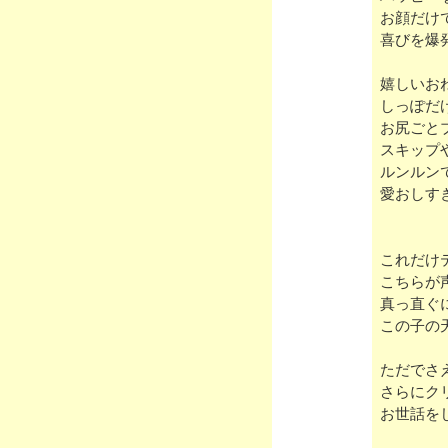
お顔だけ
喜びを爆
嬉しいお
しっぽだ
お尻ごと
スキップ
ルンルン
愛おしす
これだけ
こちらが
真っ直ぐ
この子の
ただでさ
さらにク
お世話を