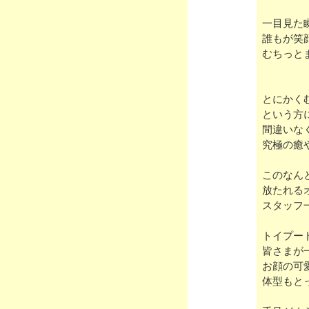
一目見た
誰もが笑
むちっと
とにかく
という方
間違いな
究極の癒
このなん
放たれる
スタッフ
トイプー
皆さまが
お顔の可
体型もと