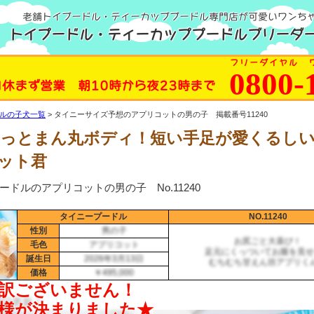
老舗トイプードル・ティーカッププードル専門店が可愛いワンち
トイプードル・ティーカッププードルブリーダー
フリーダイヤル 
0800-
日休まず営業 朝10時から夜23時まで
ルの子犬一覧
タイニーサイズ予想のアプリコットの男の子 掲載番号11240
っとまん丸ボディ！短い手足が愛くるし
ット君
ードルのアプリコットの男の子 No.11240
タイニープードル
NO.11240
性別
男の子
お尻ごと大喜び！
毛色
アプリコット
足元にくっついてお腹を見せ
誕生日
2026年3月13日
むちむち甘えん坊アプリく
価格
￥495,000
月8日更新！