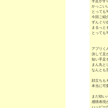
手足がす
かっこい
とっても
今回ご紹
ずんぐり
まるっと
とっても
アプリく
決して足
短い手足
まん丸と
なんとも
顔立ちも
本当に可
まだ幼い
感情表現
ハッピー