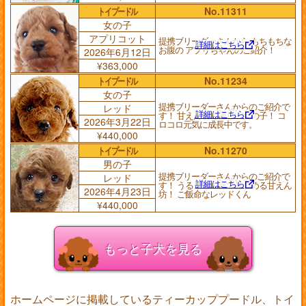
トイプードル
No.11311
女の子
アプリコット
提携ブリーダーさんから もちもちな
詳細はこちら
お腹の アプリちゃんのご紹介！
2026年6月12日
¥363,000
トイプードル
No.11234
女の子
提携ブリーダーさんからのご紹介で
レッド
詳細はこちら
す！ 甘えん坊で優しい女の子！ コ
2026年3月22日
ロコロ元気に成長中です。
¥440,000
トイプードル
No.11270
男の子
提携ブリーダーさんからのご紹介で
レッド
詳細はこちら
す！ うるうるの瞳で見つめる甘えん
2026年4月23日
坊！ ご飯命なレッドくん
¥440,000
もっと子犬を見る
ホームページに掲載しているティーカッププードル、トイ