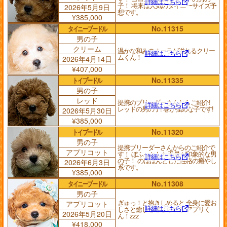
詳細はこちら
子！ 将来は人気のタイニーサイズ予
2026年5月9日
想です。
¥385,000
タイニープードル
No.11315
男の子
クリーム
温かな和みのオーラが溢れるクリー
詳細はこちら
ムくん！
2026年4月14日
¥407,000
トイプードル
No.11335
男の子
レッド
提携のブリーダーさんからご紹介!
詳細はこちら
レッドの男の子! 巻が強めな子です!
2026年5月30日
¥385,000
トイプードル
No.11320
男の子
提携ブリーダーさんからのご紹介で
アプリコット
す！ ぼふっとした毛量が印象的な男
詳細はこちら
の子！ のほほんとした性格の癒やし
2026年6月3日
系です。
¥385,000
タイニープードル
No.11308
男の子
ぎゅっ！と抱きしめると 全身に愛お
アプリコット
詳細はこちら
しさと癒しを感じられる アプリく
2026年5月20日
ん！zzz
¥418,000