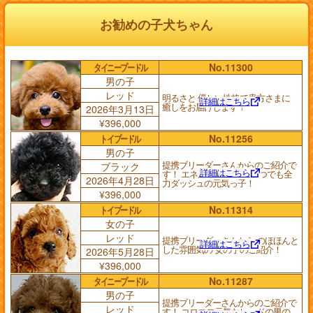
お勧めの子犬ちゃん
タイニープードル
No.11300
男の子
レッド
明るさと 優しい性格で貴方さまに
詳細はこちら
癒しをお届けします！
2026年3月13日
¥396,000
トイプードル
No.11256
男の子
提携ブリーダーさんからのご紹介で
ブラック
詳細はこちら
す！ エネルギー全快！ いつでも全
2026年4月28日
力ダッシュの元気っ子！
¥396,000
トイプードル
No.11314
女の子
レッド
提携ブリーダーさんから のほほんと
詳細はこちら
した雰囲気の 女の子のご紹介！
2026年5月28日
¥396,000
タイニープードル
No.11287
男の子
提携ブリーダーさんからのご紹介で
レッド
す！ コロコロ元気なレッドの男の