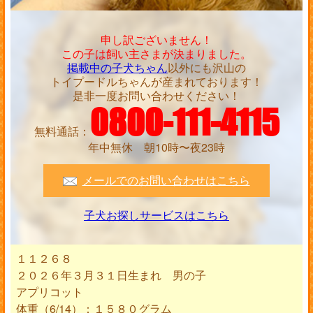
申し訳ございません！
この子は飼い主さまが決まりました。
掲載中の子犬ちゃん
以外にも沢山の
トイプードルちゃんが産まれております！
是非一度お問い合わせください！
0800-111-4115
無料通話：
年中無休 朝10時〜夜23時
メールでのお問い合わせはこちら
子犬お探しサービスはこちら
１１２６８
２０２６年３月３１日生まれ 男の子
アプリコット
体重（6/14）：１５８０グラム