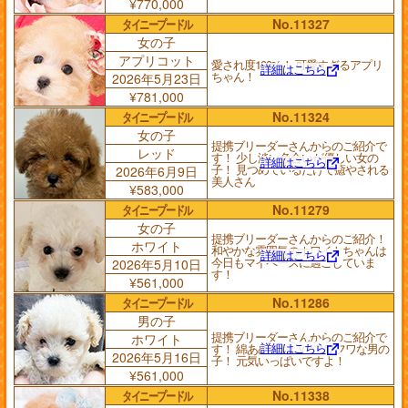
¥770,000
タイニープードル
No.11327
女の子
アプリコット
愛され度100%！ 可愛すぎるアプリ
詳細はこちら
ちゃん！
2026年5月23日
¥781,000
タイニープードル
No.11324
女の子
提携ブリーダーさんからのご紹介で
レッド
す！ 少し淡い色合いが優しい女の
詳細はこちら
子！ 見つめているだけで癒やされる
2026年6月9日
美人さん
¥583,000
タイニープードル
No.11279
女の子
提携ブリーダーさんからのご紹介！
ホワイト
和やかな雰囲気のホワイトちゃんは
詳細はこちら
今日もマイペースに過ごしていま
2026年5月10日
す！
¥561,000
タイニープードル
No.11286
男の子
提携ブリーダーさんからのご紹介で
ホワイト
詳細はこちら
す！ 綿あめみたいにフワフワな男の
2026年5月16日
子！ 元気いっぱいですよ！
¥561,000
タイニープードル
No.11338