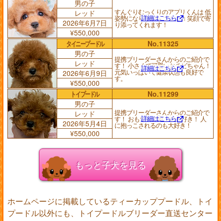
男の子
すんぐりむっくりのアプリくんは 低
レッド
詳細はこちら
姿勢になりながらニコニコ 笑顔で寄
2026年6月7日
り添ってくれます！
¥550,000
タイニープードル
No.11325
男の子
提携ブリーダーさんからのご紹介で
レッド
す！ 小さくて可愛いおチビちゃん！
詳細はこちら
元気いっぱいで健康状態も良好で
2026年6月9日
す。
¥550,000
トイプードル
No.11299
男の子
提携ブリーダーさんからのご紹介で
レッド
詳細はこちら
す！ おもちゃで遊ぶの大好き！ 人
2026年5月4日
に抱っこされるのも大好き！
¥550,000
もっと子犬を見る
ホームページに掲載しているティーカッププードル、トイ
プードル以外にも、トイプードルブリーダー直送センター