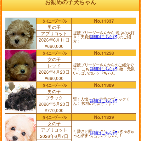
お勧めの子犬ちゃん
タイニープードル
No.11337
男の子
提携ブリーダーさんから 遊ぶの大好
アプリコット
詳細はこちら
き！天真爛漫な アプリくんのご紹
2026年6月11日
介！
¥660,000
タイニープードル
No.11258
女の子
提携ブリーダーさんからのご紹介で
レッド
詳細はこちら
す！ こもこ爆毛のパワフル娘！元気
2026年4月20日
いっぱいのレッドちゃん
¥660,000
タイニープードル
No.11309
男の子
ブラック
賢く人懐っこい性格のブラックく
詳細はこちら
ん！ 抜群の可愛さです！
2026年5月20日
¥770,000
タイニープードル
No.11329
女の子
アプリコット
可愛さと愛らしさが、 ぎゅぎゅぎゅ
詳細はこちら
っと詰まったお団子ちゃん！
2026年6月7日