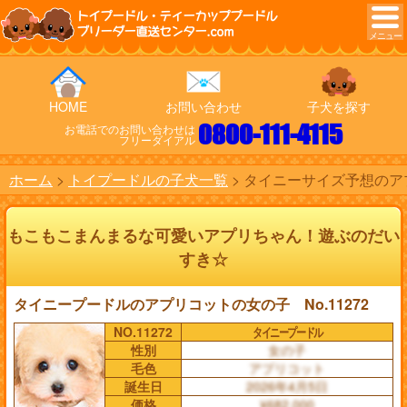
トイプードル・ティーカッププードル
ブリーダー直送センター.com
HOME
お問い合わせ
子犬を探す
0800-111-4115
お電話でのお問い合わせは
フリーダイアル
ホーム
トイプードルの子犬一覧
タイニーサイズ予想のアプ
もこもこまんまるな可愛いアプリちゃん！遊ぶのだい
すき☆
タイニープードルのアプリコットの女の子 No.11272
NO.11272
タイニープードル
性別
女の子
毛色
アプリコット
誕生日
2026年4月5日
価格
¥682,000