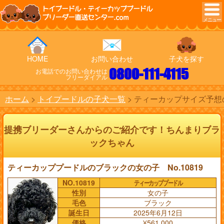
トイプードル・ティーカッププードル
ブリーダー直送センター.com
HOME
お問い合わせ
子犬を探す
0800-111-4115
お電話でのお問い合わせは
フリーダイアル
ホーム
トイプードルの子犬一覧
ティーカップサイズ予想の
提携ブリーダーさんからのご紹介です！ちんまりブラ
ックちゃん
ティーカッププードルのブラックの女の子 No.10819
NO.10819
ティーカッププードル
性別
女の子
毛色
ブラック
誕生日
2025年6月12日
価格
¥561,000