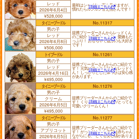
レッド
最初はシャイな一面も見せますが、
詳細はこちら
慣れたらルンルン甘え熊さんです！
2026年6月4日
¥528,000
タイニープードル
No.11317
男の子
提携ブリーダーさんからレッドくん
レッド
のご紹介！ 毛量たっぷり、愛嬌もた
詳細はこちら
っぷり！ おもちゃで遊ぶのも大好き
2026年6月8日
です！
¥506,000
トイプードル
No.11261
男の子
提携ブリーダーさんからのご紹介で
レッド
す！ 元気に遊ぶの大好きなレッドく
詳細はこちら
ん！ しっかりとした体つきは安心感
2026年4月16日
があります。
¥495,000
タイニープードル
No.11276
男の子
提携ブリーダーさんからのご紹介で
クリーム
詳細はこちら
す！ くりっとしたお目目がとっても
2026年6月5日
可愛いクリームくん！
¥495,000
タイニープードル
No.11277
男の子
提携ブリーダーさんからのご紹介で
アプリコット
す！ がっしりとした体型は赤ちゃん
詳細はこちら
ながらにも、 とても安心感がありま
2026年6月5日