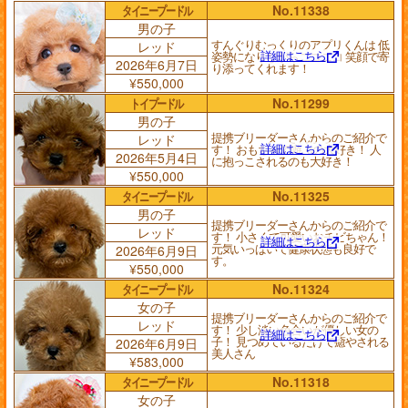
タイニープードル
No.11338
男の子
すんぐりむっくりのアプリくんは 低
レッド
詳細はこちら
姿勢になりながらニコニコ 笑顔で寄
2026年6月7日
り添ってくれます！
¥550,000
トイプードル
No.11299
男の子
提携ブリーダーさんからのご紹介で
レッド
詳細はこちら
す！ おもちゃで遊ぶの大好き！ 人
2026年5月4日
に抱っこされるのも大好き！
¥550,000
タイニープードル
No.11325
男の子
提携ブリーダーさんからのご紹介で
レッド
す！ 小さくて可愛いおチビちゃん！
詳細はこちら
元気いっぱいで健康状態も良好で
2026年6月9日
す。
¥550,000
タイニープードル
No.11324
女の子
提携ブリーダーさんからのご紹介で
レッド
す！ 少し淡い色合いが優しい女の
詳細はこちら
子！ 見つめているだけで癒やされる
2026年6月9日
美人さん
¥583,000
タイニープードル
No.11318
女の子