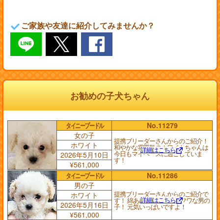
ご家族や友達に紹介してみませんか？
お勧めの子犬ちゃん
タイニープードル
No.11279
女の子
提携ブリーダーさんからのご紹介！
ホワイト
和やかな雰囲気のホワイトちゃんは
詳細はこちら
今日もマイペースに過ごしていま
2026年5月10日
す！
¥561,000
タイニープードル
No.11286
男の子
提携ブリーダーさんからのご紹介で
ホワイト
詳細はこちら
す！ 綿あめみたいにフワフワな男の
2026年5月16日
子！ 元気いっぱいですよ！
¥561,000