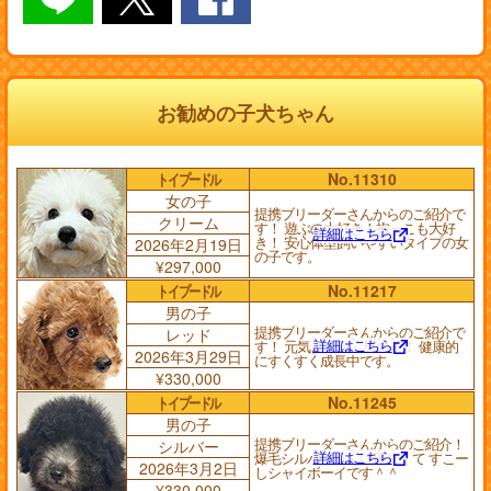
お勧めの子犬ちゃん
トイプードル
No.11310
女の子
提携ブリーダーさんからのご紹介で
クリーム
す！ 遊ぶの大好き！抱っこも大好
詳細はこちら
き！ 安心体型飼いやすいタイプの女
2026年2月19日
の子です。
¥297,000
トイプードル
No.11217
男の子
提携ブリーダーさんからのご紹介で
レッド
詳細はこちら
す！ 元気よく遊ぶ男の子！ 健康的
2026年3月29日
にすくすく成長中です。
¥330,000
トイプードル
No.11245
男の子
提携ブリーダーさんからのご紹介！
シルバー
詳細はこちら
爆毛シルバーくんは優しくて すこー
2026年3月2日
しシャイボーイです＾＾
¥330,000