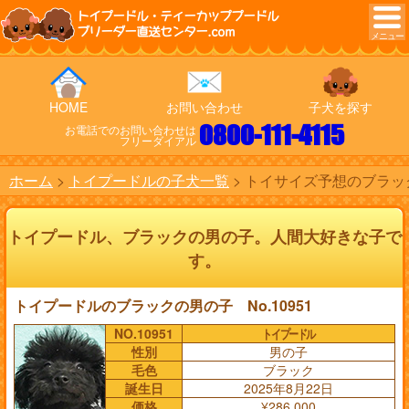
トイプードル・ティーカッププードル
ブリーダー直送センター.com
HOME
お問い合わせ
子犬を探す
0800-111-4115
お電話でのお問い合わせは
フリーダイアル
ホーム
トイプードルの子犬一覧
トイサイズ予想のブラック
トイプードル、ブラックの男の子。人間大好きな子で
す。
トイプードルのブラックの男の子 No.10951
NO.10951
トイプードル
性別
男の子
毛色
ブラック
誕生日
2025年8月22日
価格
¥286,000