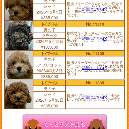
男の子
提携ブリーダーさんからのご紹介で
レッド
す！ コロコロ元気なレッドの男の
詳細はこちら
子！ 将来は人気のタイニーサイズ予
2026年5月9日
想です。
¥385,000
トイプードル
No.11319
男の子
提携ブリーダーさんからのご紹介で
ブラック
す！ 安心感抜群のしっかりサイズの
詳細はこちら
男の子！ カッコいいブラックをお探
2026年5月13日
しの方に！
¥187,000
トイプードル
No.11320
男の子
提携ブリーダーさんからのご紹介で
アプリコット
す！ ぼふっとした毛量が印象的な男
詳細はこちら
の子！ のほほんとした性格の癒やし
2026年6月3日
系です。
¥385,000
トイプードル
No.11335
男の子
レッド
提携のブリーダーさんからご紹介!
詳細はこちら
レッドの男の子! 巻が強めな子です!
2026年5月30日
¥385,000
もっと子犬を見る