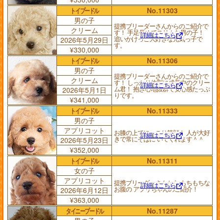
トイプードル
No.11303
男の子
提携ブリーダーさんからのご紹介で
クリーム
す！ 手足長めでスリムな男の子！
詳細はこちら
追いかけっこ大好きな元気っ子で
2026年5月29日
す。
¥330,000
トイプードル
No.11306
男の子
提携ブリーダーさんからのご紹介で
クリーム
す！ しっかり体型に成長中のクリー
詳細はこちら
ム君！ 抱き心地抜群で安心感たっぷ
2026年5月1日
りです。
¥341,000
トイプードル
No.11333
男の子
アプリコット
お膝の上でにっこり笑顔！ 人が大好
詳細はこちら
きで常にそばに いてくれます＾＾
2026年5月23日
¥352,000
トイプードル
No.11311
女の子
アプリコット
提携ブリーダーさんから もちもちな
詳細はこちら
お腹の アプリちゃんのご紹介！
2026年6月12日
¥363,000
タイニープードル
No.11287