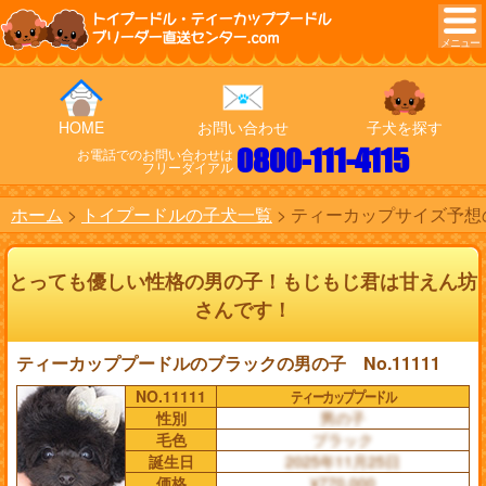
トイプードル・ティーカッププードル
ブリーダー直送センター.com
HOME
お問い合わせ
子犬を探す
0800-111-4115
お電話でのお問い合わせは
フリーダイアル
ホーム
トイプードルの子犬一覧
ティーカップサイズ予想の
とっても優しい性格の男の子！もじもじ君は甘えん坊
さんです！
ティーカッププードルのブラックの男の子 No.11111
NO.11111
ティーカッププードル
性別
男の子
毛色
ブラック
誕生日
2025年11月25日
価格
¥770,000