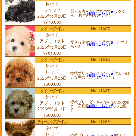
男の子
ブラック
賢く人懐っこい性格のブラックく
詳細はこちら
ん！ 抜群の可愛さです！
2026年5月20日
¥770,000
タイニープードル
No.11327
女の子
アプリコット
愛され度100%！ 可愛すぎるアプリ
詳細はこちら
ちゃん！
2026年5月23日
¥781,000
タイニープードル
No.11244
男の子
レッド
提携ブリーダーさんから 元気いっぱ
詳細はこちら
いな男の子の ご紹介です！
2026年3月25日
¥660,000
タイニープードル
No.11337
男の子
提携ブリーダーさんから 遊ぶの大好
アプリコット
詳細はこちら
き！天真爛漫な アプリくんのご紹
2026年6月11日
介！
¥660,000
ティーカッププードル
No.11282
女の子
レッド
提携ブリーダーさんからご紹介! 耳