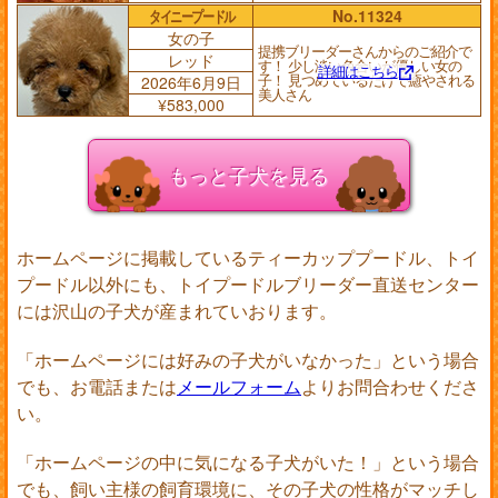
タイニープードル
No.11324
女の子
提携ブリーダーさんからのご紹介で
レッド
す！ 少し淡い色合いが優しい女の
詳細はこちら
子！ 見つめているだけで癒やされる
2026年6月9日
美人さん
¥583,000
もっと子犬を見る
ホームページに掲載しているティーカッププードル、トイ
プードル以外にも、トイプードルブリーダー直送センター
には沢山の子犬が産まれていおります。
「ホームページには好みの子犬がいなかった」という場合
でも、お電話または
メールフォーム
よりお問合わせくださ
い。
「ホームページの中に気になる子犬がいた！」という場合
でも、飼い主様の飼育環境に、その子犬の性格がマッチし