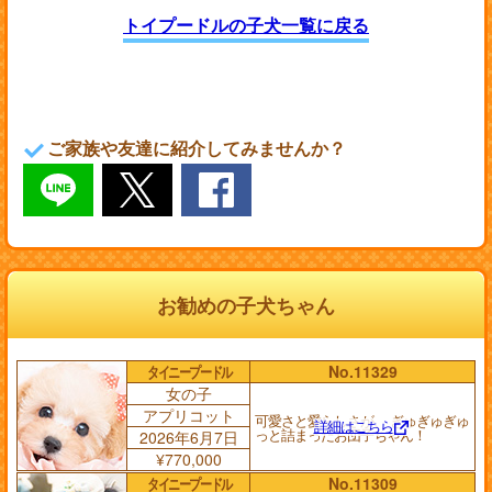
トイプードルの子犬一覧に戻る
ご家族や友達に紹介してみませんか？
お勧めの子犬ちゃん
タイニープードル
No.11329
女の子
アプリコット
可愛さと愛らしさが、 ぎゅぎゅぎゅ
詳細はこちら
っと詰まったお団子ちゃん！
2026年6月7日
¥770,000
タイニープードル
No.11309