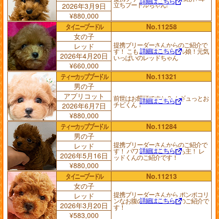
詳細はこちら
立ちプードルちゃん!
2026年3月9日
¥880,000
タイニープードル
No.11258
女の子
提携ブリーダーさんからのご紹介で
レッド
詳細はこちら
す！ こもこ爆毛のパワフル娘！元気
2026年4月20日
いっぱいのレッドちゃん
¥660,000
ティーカッププードル
No.11321
男の子
アプリコット
前世はお饅頭ですか？ ムギュっとお
詳細はこちら
チビくん！
2026年6月7日
¥880,000
ティーカッププードル
No.11284
男の子
提携ブリーダーさんからのご紹介で
レッド
詳細はこちら
す！ パワフルな体力の持ち主！ レ
2026年5月16日
ッドくんのご紹介です！
¥880,000
タイニープードル
No.11213
女の子
提携ブリーダーさんから ポンポコリ
レッド
詳細はこちら
ンなお腹の レッドちゃんのご紹介で
2026年3月20日
す！
¥583,000