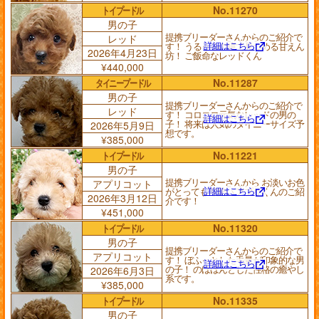
トイプードル
No.11270
男の子
提携ブリーダーさんからのご紹介で
レッド
詳細はこちら
す！ うるうるの瞳で見つめる甘えん
2026年4月23日
坊！ ご飯命なレッドくん
¥440,000
タイニープードル
No.11287
男の子
提携ブリーダーさんからのご紹介で
レッド
す！ コロコロ元気なレッドの男の
詳細はこちら
子！ 将来は人気のタイニーサイズ予
2026年5月9日
想です。
¥385,000
トイプードル
No.11221
男の子
提携ブリーダーさんから お淡いお色
アプリコット
詳細はこちら
がとっても可愛い アプリくんのご紹
2026年3月12日
介です！
¥451,000
トイプードル
No.11320
男の子
提携ブリーダーさんからのご紹介で
アプリコット
す！ ぼふっとした毛量が印象的な男
詳細はこちら
の子！ のほほんとした性格の癒やし
2026年6月3日
系です。
¥385,000
トイプードル
No.11335
男の子