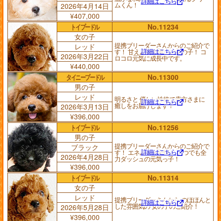
詳細はこちら
ムくん！
2026年4月14日
¥407,000
トイプードル
No.11234
女の子
提携ブリーダーさんからのご紹介で
レッド
詳細はこちら
す！ 甘えん坊で優しい女の子！ コ
2026年3月22日
ロコロ元気に成長中です。
¥440,000
タイニープードル
No.11300
男の子
レッド
明るさと 優しい性格で貴方さまに
詳細はこちら
癒しをお届けします！
2026年3月13日
¥396,000
トイプードル
No.11256
男の子
提携ブリーダーさんからのご紹介で
ブラック
詳細はこちら
す！ エネルギー全快！ いつでも全
2026年4月28日
力ダッシュの元気っ子！
¥396,000
トイプードル
No.11314
女の子
レッド
提携ブリーダーさんから のほほんと
詳細はこちら
した雰囲気の 女の子のご紹介！
2026年5月28日
¥396,000