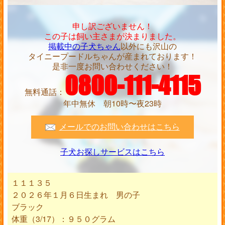
申し訳ございません！
この子は飼い主さまが決まりました。
掲載中の子犬ちゃん
以外にも沢山の
タイニープードルちゃんが産まれております！
是非一度お問い合わせください！
0800-111-4115
無料通話：
年中無休 朝10時〜夜23時
メールでのお問い合わせはこちら
子犬お探しサービスはこちら
１１１３５
２０２６年１月６日生まれ 男の子
ブラック
体重（3/17）：９５０グラム