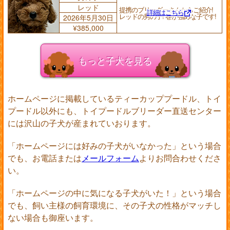
レッド
提携のブリーダーさんからご紹介!
詳細はこちら
レッドの男の子! 巻が強めな子です!
2026年5月30日
¥385,000
もっと子犬を見る
ホームページに掲載しているティーカッププードル、トイ
プードル以外にも、トイプードルブリーダー直送センター
には沢山の子犬が産まれていおります。
「ホームページには好みの子犬がいなかった」という場合
でも、お電話または
メールフォーム
よりお問合わせくださ
い。
「ホームページの中に気になる子犬がいた！」という場合
でも、飼い主様の飼育環境に、その子犬の性格がマッチし
ない場合も御座います。