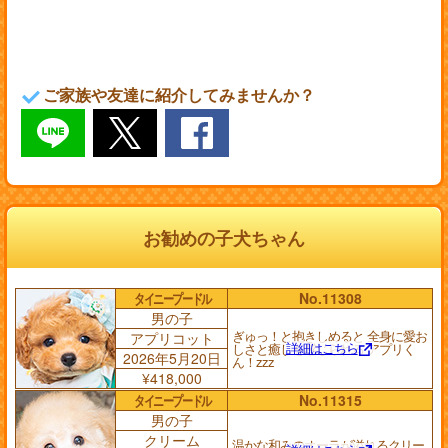
ご家族や友達に紹介してみませんか？
お勧めの子犬ちゃん
タイニープードル
No.11308
男の子
ぎゅっ！と抱きしめると 全身に愛お
アプリコット
詳細はこちら
しさと癒しを感じられる アプリく
2026年5月20日
ん！zzz
¥418,000
タイニープードル
No.11315
男の子
クリーム
温かな和みのオーラが溢れるクリー