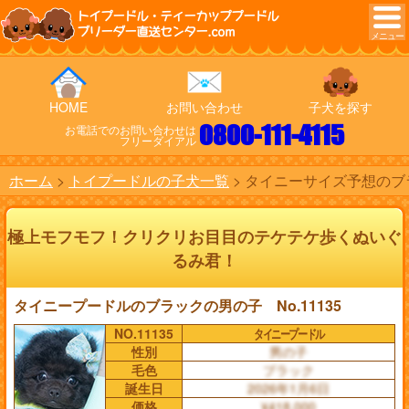
トイプードル・ティーカッププードル
ブリーダー直送センター.com
HOME
お問い合わせ
子犬を探す
0800-111-4115
お電話でのお問い合わせは
フリーダイアル
ホーム
トイプードルの子犬一覧
タイニーサイズ予想のブラ
極上モフモフ！クリクリお目目のテケテケ歩くぬいぐ
るみ君！
タイニープードルのブラックの男の子 No.11135
NO.11135
タイニープードル
性別
男の子
毛色
ブラック
誕生日
2026年1月6日
価格
¥418,000