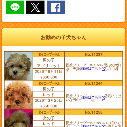
お勧めの子犬ちゃん
タイニープードル
No.11337
男の子
提携ブリーダーさんから 遊ぶの大好
アプリコット
詳細はこちら
き！天真爛漫な アプリくんのご紹
2026年6月11日
介！
¥660,000
タイニープードル
No.11244
男の子
レッド
提携ブリーダーさんから 元気いっぱ
詳細はこちら
いな男の子の ご紹介です！
2026年3月25日
¥660,000
タイニープードル
No.11258
女の子
提携ブリーダーさんからのご紹介で
レッド
詳細はこちら
す！ こもこ爆毛のパワフル娘！元気