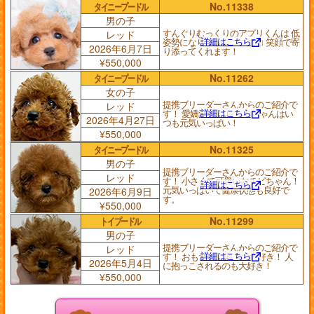
タイニープードル
No.11338
男の子
すんぐりむっくりのアプリくんは 低
レッド
詳細はこちら
姿勢になりながらニコニコ 笑顔で寄
2026年6月7日
り添ってくれます！
¥550,000
タイニープードル
No.11262
女の子
提携ブリーダーさんからのご紹介で
レッド
詳細はこちら
す！ 愛嬌満点！ レッドちゃんはい
2026年4月27日
つも元気いっぱい！
¥550,000
タイニープードル
No.11325
男の子
提携ブリーダーさんからのご紹介で
レッド
す！ 小さくて可愛いおチビちゃん！
詳細はこちら
元気いっぱいで健康状態も良好で
2026年6月9日
す。
¥550,000
トイプードル
No.11299
男の子
提携ブリーダーさんからのご紹介で
レッド
詳細はこちら
す！ おもちゃで遊ぶの大好き！ 人
2026年5月4日
に抱っこされるのも大好き！
¥550,000