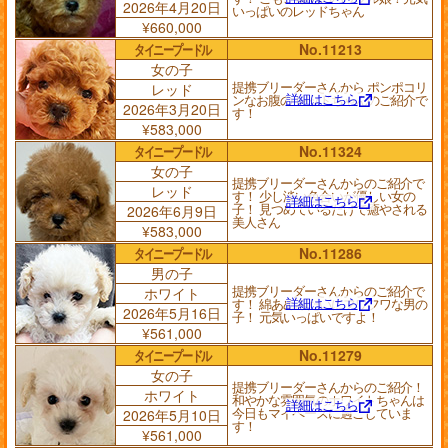
2026年4月20日
いっぱいのレッドちゃん
¥660,000
タイニープードル
No.11213
女の子
提携ブリーダーさんから ポンポコリ
レッド
詳細はこちら
ンなお腹の レッドちゃんのご紹介で
2026年3月20日
す！
¥583,000
タイニープードル
No.11324
女の子
提携ブリーダーさんからのご紹介で
レッド
す！ 少し淡い色合いが優しい女の
詳細はこちら
子！ 見つめているだけで癒やされる
2026年6月9日
美人さん
¥583,000
タイニープードル
No.11286
男の子
提携ブリーダーさんからのご紹介で
ホワイト
詳細はこちら
す！ 綿あめみたいにフワフワな男の
2026年5月16日
子！ 元気いっぱいですよ！
¥561,000
タイニープードル
No.11279
女の子
提携ブリーダーさんからのご紹介！
ホワイト
和やかな雰囲気のホワイトちゃんは
詳細はこちら
今日もマイペースに過ごしていま
2026年5月10日
す！
¥561,000