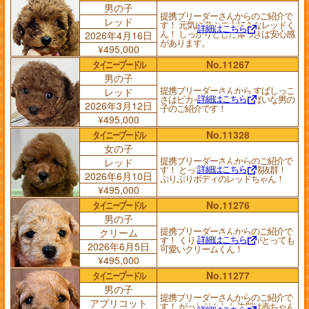
男の子
提携ブリーダーさんからのご紹介で
レッド
す！ 元気に遊ぶの大好きなレッドく
詳細はこちら
ん！ しっかりとした体つきは安心感
2026年4月16日
があります。
¥495,000
タイニープードル
No.11267
男の子
提携ブリーダーさんから すばしっこ
レッド
詳細はこちら
さはピカイチ！ 元気いっぱいな男の
2026年3月12日
子のご紹介です！
¥495,000
タイニープードル
No.11328
女の子
提携ブリーダーさんからのご紹介で
レッド
詳細はこちら
す！ とっても元気で安心感抜群！
2026年6月10日
ぷりぷりボディのレッドちゃん！
¥495,000
タイニープードル
No.11276
男の子
提携ブリーダーさんからのご紹介で
クリーム
詳細はこちら
す！ くりっとしたお目目がとっても
2026年6月5日
可愛いクリームくん！
¥495,000
タイニープードル
No.11277
男の子
提携ブリーダーさんからのご紹介で
アプリコット
す！ がっしりとした体型は赤ちゃん