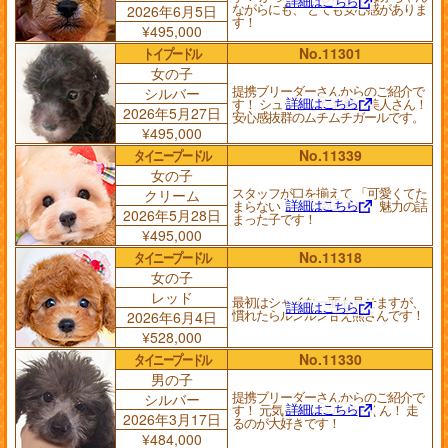
詳細はこちら
ながらにも、 とても安心感がありま
2026年6月5日
す！
¥495,000
トイプードル
No.11301
女の子
提携ブリーダーさんからのご紹介で
シルバー
詳細はこちら
す！ シュッとしたお顔の美人さん！
2026年5月27日
安心感抜群のムチムチガールです。
¥495,000
タイニープードル
No.11339
女の子
スタッフが口を揃えて 「可愛くてた
クリーム
詳細はこちら
まらない！」 と悶える程、魅力の詰
2026年5月28日
まった子です！
¥495,000
タイニープードル
No.11318
女の子
レッド
最初はシャイな一面も見せますが、
詳細はこちら
慣れたらルンルン甘え熊さんです！
2026年6月4日
¥528,000
タイニープードル
No.11330
男の子
提携ブリーダーさんからのご紹介で
シルバー
詳細はこちら
す！ 元気っ子なシルバーくん！ 走
2026年3月17日
るのが大好きです！
¥484,000