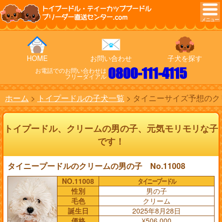
トイプードル・ティーカッププードル
ブリーダー直送センター.com
HOME
お問い合わせ
子犬を探す
0800-111-4115
お電話でのお問い合わせは
フリーダイアル
ホーム
トイプードルの子犬一覧
タイニーサイズ予想のクリ
トイプードル、クリームの男の子、元気モリモリな子
です！
タイニープードルのクリームの男の子 No.11008
NO.11008
タイニープードル
性別
男の子
毛色
クリーム
誕生日
2025年8月28日
価格
¥506,000