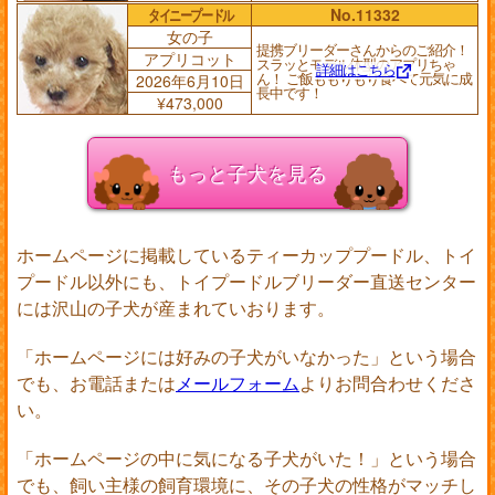
タイニープードル
No.11332
女の子
提携ブリーダーさんからのご紹介！
アプリコット
スラッとモデル体型のアプリちゃ
詳細はこちら
ん！ ご飯ももりもり食べて元気に成
2026年6月10日
長中です！
¥473,000
もっと子犬を見る
ホームページに掲載しているティーカッププードル、トイ
プードル以外にも、トイプードルブリーダー直送センター
には沢山の子犬が産まれていおります。
「ホームページには好みの子犬がいなかった」という場合
でも、お電話または
メールフォーム
よりお問合わせくださ
い。
「ホームページの中に気になる子犬がいた！」という場合
でも、飼い主様の飼育環境に、その子犬の性格がマッチし