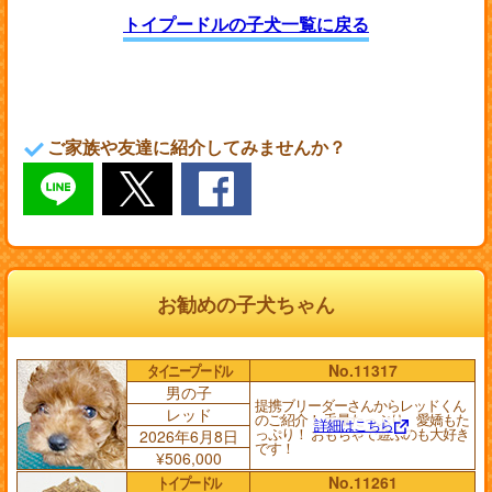
トイプードルの子犬一覧に戻る
ご家族や友達に紹介してみませんか？
お勧めの子犬ちゃん
タイニープードル
No.11317
男の子
提携ブリーダーさんからレッドくん
レッド
のご紹介！ 毛量たっぷり、愛嬌もた
詳細はこちら
っぷり！ おもちゃで遊ぶのも大好き
2026年6月8日
です！
¥506,000
トイプードル
No.11261