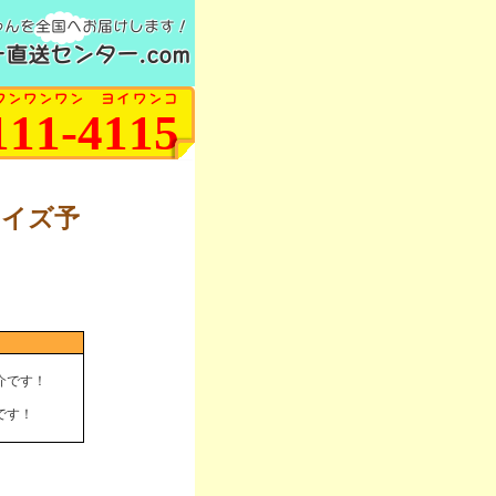
ゃんを全国へお届けします！
直送センター.com
ワンワンワン ヨイワンコ
111-4115
サイズ予
介です！
です！