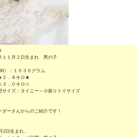
９
年１１月２日生まれ 男の子
/30）：１０３０グラム
★２．８キロ★
☆３．０キロ☆
想サイズ：タイニー～小振りトイサイズ
ーダーさんからのご紹介です！
11月2日生まれ、