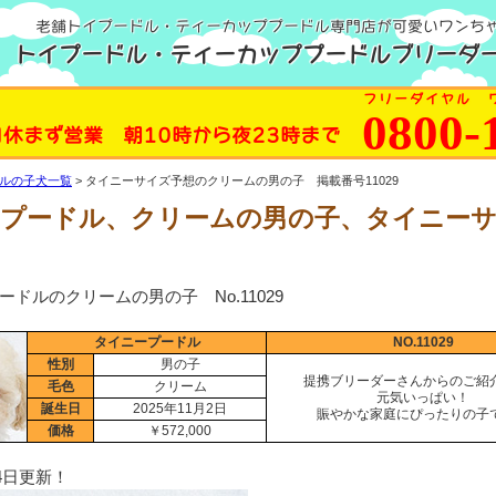
老舗トイプードル・ティーカッププードル専門店が可愛いワンち
トイプードル・ティーカッププードルブリーダー
フリーダイヤル 
0800-
日休まず営業 朝10時から夜23時まで
ルの子犬一覧
タイニーサイズ予想のクリームの男の子 掲載番号11029
プードル、クリームの男の子、タイニー
ードルのクリームの男の子 No.11029
タイニープードル
NO.11029
性別
男の子
提携ブリーダーさんからのご紹
毛色
クリーム
元気いっぱい！
誕生日
2025年11月2日
賑やかな家庭にぴったりの子
価格
￥572,000
月4日更新！