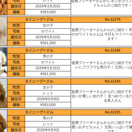
毛色
レッド
提携ブリーダーさんから ポンポコリン
ドちゃんのご紹介です！
誕生日
2026年3月20日
価格
¥583,000
タイニープードル
No.11279
性別
女の子
提携ブリーダーさんからのご紹介！ 
毛色
ホワイト
のホワイトちゃんは 今日もマイペー
誕生日
2026年5月10日
ます！
価格
¥561,000
タイニープードル
No.11286
性別
男の子
毛色
ホワイト
提携ブリーダーさんからのご紹介です
いにフワフワな男の子！ 元気いっ
誕生日
2026年5月16日
価格
¥561,000
タイニープードル
No.11324
性別
女の子
提携ブリーダーさんからのご紹介です
毛色
レッド
合いが優しい女の子！ 見つめている
誕生日
2026年6月9日
る美人さん
価格
¥583,000
タイニープードル
No.11325
性別
男の子
提携ブリーダーさんからのご紹介です
毛色
レッド
愛いおチビちゃん！ 元気いっぱいで
誕生日
2026年6月9日
です。