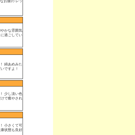
なお腹の レッ
和やかな雰囲気
スに過ごしてい
！ 綿あめみた
ぱいですよ！
！ 少し淡い色
だけで癒やされ
！ 小さくて可
健康状態も良好