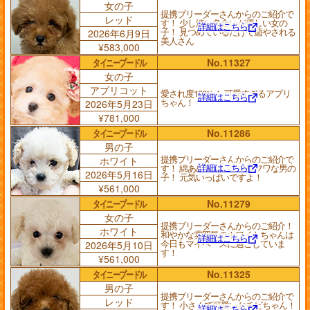
女の子
提携ブリーダーさんからのご紹介で
レッド
す！ 少し淡い色合いが優しい女の
詳細はこちら
子！ 見つめているだけで癒やされる
2026年6月9日
美人さん
¥583,000
タイニープードル
No.11327
女の子
アプリコット
愛され度100%！ 可愛すぎるアプリ
詳細はこちら
ちゃん！
2026年5月23日
¥781,000
タイニープードル
No.11286
男の子
提携ブリーダーさんからのご紹介で
ホワイト
詳細はこちら
す！ 綿あめみたいにフワフワな男の
2026年5月16日
子！ 元気いっぱいですよ！
¥561,000
タイニープードル
No.11279
女の子
提携ブリーダーさんからのご紹介！
ホワイト
和やかな雰囲気のホワイトちゃんは
詳細はこちら
今日もマイペースに過ごしていま
2026年5月10日
す！
¥561,000
タイニープードル
No.11325
男の子
提携ブリーダーさんからのご紹介で
レッド
す！ 小さくて可愛いおチビちゃん！
詳細はこちら