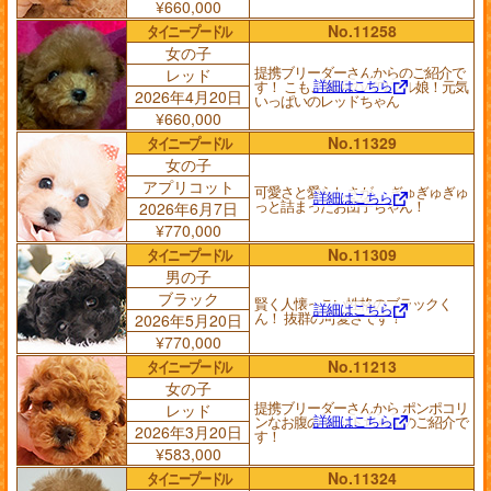
¥660,000
タイニープードル
No.11258
女の子
提携ブリーダーさんからのご紹介で
レッド
詳細はこちら
す！ こもこ爆毛のパワフル娘！元気
2026年4月20日
いっぱいのレッドちゃん
¥660,000
タイニープードル
No.11329
女の子
アプリコット
可愛さと愛らしさが、 ぎゅぎゅぎゅ
詳細はこちら
っと詰まったお団子ちゃん！
2026年6月7日
¥770,000
タイニープードル
No.11309
男の子
ブラック
賢く人懐っこい性格のブラックく
詳細はこちら
ん！ 抜群の可愛さです！
2026年5月20日
¥770,000
タイニープードル
No.11213
女の子
提携ブリーダーさんから ポンポコリ
レッド
詳細はこちら
ンなお腹の レッドちゃんのご紹介で
2026年3月20日
す！
¥583,000
タイニープードル
No.11324