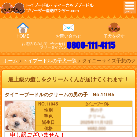
トイプードル・ティーカッププードル
ブリーダー直送センター.com
HOME
お問い合わせ
子犬を探す
0800-111-4115
お電話でのお問い合わせは
フリーダイアル
ホーム
トイプードルの子犬一覧
タイニーサイズ予想のクリ
最上級の癒しをクリームくんが届けてくれます！
タイニープードルのクリームの男の子 No.11045
NO.11045
タイニープードル
性別
男の子
毛色
クリーム
誕生日
2025年11月12日
価格
¥682,000