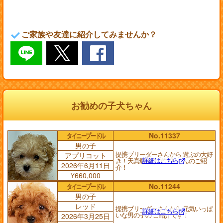
ご家族や友達に紹介してみませんか？
お勧めの子犬ちゃん
タイニープードル
No.11337
男の子
提携ブリーダーさんから 遊ぶの大好
アプリコット
詳細はこちら
き！天真爛漫な アプリくんのご紹
2026年6月11日
介！
¥660,000
タイニープードル
No.11244
男の子
レッド
提携ブリーダーさんから 元気いっぱ
詳細はこちら
いな男の子の ご紹介です！
2026年3月25日