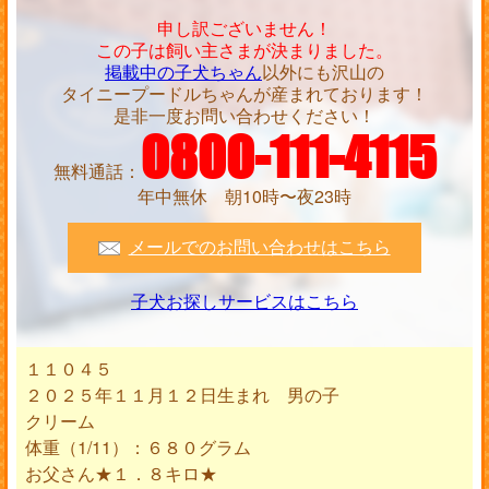
申し訳ございません！
この子は飼い主さまが決まりました。
掲載中の子犬ちゃん
以外にも沢山の
タイニープードルちゃんが産まれております！
是非一度お問い合わせください！
0800-111-4115
無料通話：
年中無休 朝10時〜夜23時
メールでのお問い合わせはこちら
子犬お探しサービスはこちら
１１０４５
２０２５年１１月１２日生まれ 男の子
クリーム
体重（1/11）：６８０グラム
お父さん★１．８キロ★