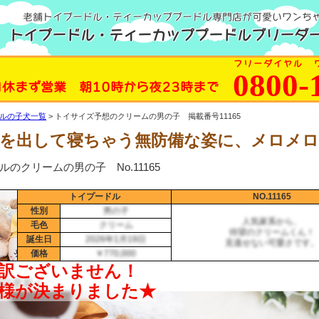
老舗トイプードル・ティーカッププードル専門店が可愛いワンち
トイプードル・ティーカッププードルブリーダー
フリーダイヤル 
0800-
日休まず営業 朝10時から夜23時まで
ルの子犬一覧
トイサイズ予想のクリームの男の子 掲載番号11165
を出して寝ちゃう無防備な姿に、メロメ
のクリームの男の子 No.11165
トイプードル
NO.11165
性別
男の子
人気家系から、
毛色
クリーム
待望のクリームくん！
誕生日
2026年1月19日
見逃せない可愛さです。
価格
￥770,000
月8日更新！