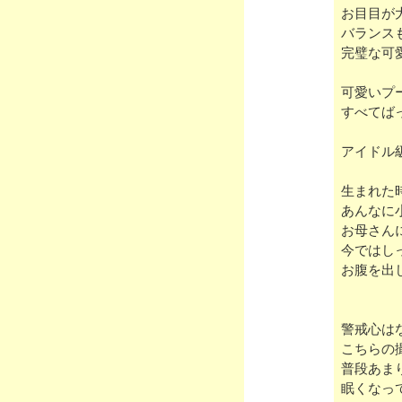
お目目が
バランス
完璧な可
可愛いプ
すべてば
アイドル
生まれた
あんなに
お母さん
今ではし
お腹を出
警戒心は
こちらの
普段あま
眠くなっ