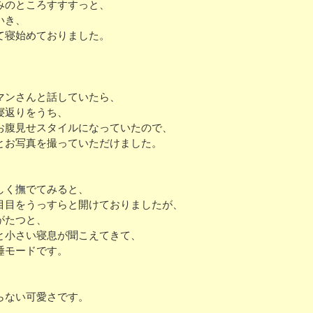
みのところすすすっと、
いき、
て寝始めておりました。
、
マンさんと話していたら、
寝返りをうち、
お腹見せスタイルになっていたので、
とお写真を撮っていただけました。
しく撫でてみると、
目目をうっすらと開けておりましたが、
がたつと、
と小さい寝息が聞こえてきて、
睡モードです。
らない可愛さです。