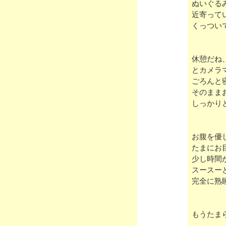
ぬいぐる
近寄って
くっつい
休憩だね
とカメラ
ごろんと
そのまま
しっかり
お腹を優
たまにお
少し時間
スースー
完全に熟
もうたま