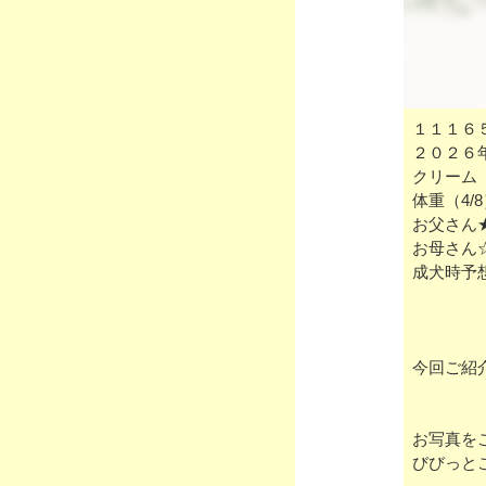
１１１６
２０２６
クリーム
体重（4/
お父さん
お母さん
成犬時予
今回ご紹
お写真を
びびっと