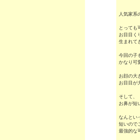
人気家系
とっても
お目目く
生まれて
今回の子
かなり可
お顔の大
お目目が
そして、
お鼻が短
なんとい
短いので
最強的な