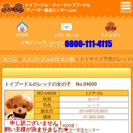
トイプードル・ティーカッププードル
ブリーダー直送センター.com
HOME
お問い合わせ
子犬を探す
0800-111-4115
お電話でのお問い合わせは
フリーダイアル
ホーム
トイプードルの子犬一覧
トイサイズ予想のレッドの
トイプードルのレッドの女の子 No.04000
NO.04000
トイプードル
性別
女の子
毛色
レッド
誕生日
2014年3月26日
価格
¥1,800,000
祝！4000番！
トイプードルブリーダー直送センター