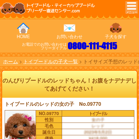
トイプードル・ティーカッププードル
ブリーダー直送センター.com
HOME
お問い合わせ
子犬を探す
0800-111-4115
お電話でのお問い合わせは
フリーダイアル
ホーム
トイプードルの子犬一覧
トイサイズ予想のレッドの
のんびりプードルのレッドちゃん！お腹をナデナデし
てあげてください！
トイプードルのレッドの女の子 No.09770
NO.09770
トイプードル
性別
女の子
毛色
レッド
誕生日
2023年5月2日
価格
¥418,000