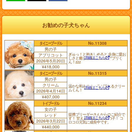
お勧めの子犬ちゃん
タイニープードル
No.11308
男の子
ぎゅっ！と抱きしめると 全身に愛お
アプリコット
詳細はこちら
しさと癒しを感じられる アプリく
2026年5月20日
ん！zzz
¥418,000
タイニープードル
No.11315
男の子
クリーム
温かな和みのオーラが溢れるクリー
詳細はこちら
ムくん！
2026年4月14日
¥407,000
トイプードル
No.11234
女の子
提携ブリーダーさんからのご紹介で
レッド
詳細はこちら
す！ 甘えん坊で優しい女の子！ コ
2026年3月22日
ロコロ元気に成長中です。
¥440,000