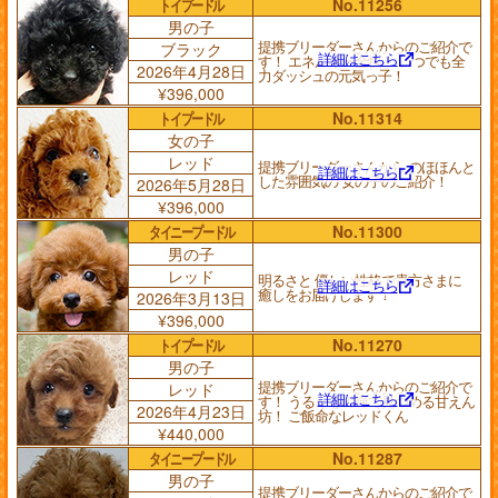
トイプードル
No.11256
男の子
提携ブリーダーさんからのご紹介で
ブラック
詳細はこちら
す！ エネルギー全快！ いつでも全
2026年4月28日
力ダッシュの元気っ子！
¥396,000
トイプードル
No.11314
女の子
レッド
提携ブリーダーさんから のほほんと
詳細はこちら
した雰囲気の 女の子のご紹介！
2026年5月28日
¥396,000
タイニープードル
No.11300
男の子
レッド
明るさと 優しい性格で貴方さまに
詳細はこちら
癒しをお届けします！
2026年3月13日
¥396,000
トイプードル
No.11270
男の子
提携ブリーダーさんからのご紹介で
レッド
詳細はこちら
す！ うるうるの瞳で見つめる甘えん
2026年4月23日
坊！ ご飯命なレッドくん
¥440,000
タイニープードル
No.11287
男の子
提携ブリーダーさんからのご紹介で