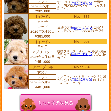
レッド
す！ コロコロ元気なレッドの男の
詳細はこちら
子！ 将来は人気のタイニーサイズ予
2026年5月9日
想です。
¥385,000
トイプードル
No.11335
男の子
レッド
提携のブリーダーさんからご紹介!
詳細はこちら
レッドの男の子! 巻が強めな子です!
2026年5月30日
¥385,000
トイプードル
No.11221
男の子
提携ブリーダーさんから お淡いお色
アプリコット
詳細はこちら
がとっても可愛い アプリくんのご紹
2026年3月12日
介です！
¥451,000
タイニープードル
No.11334
女の子
カメラマンさんも驚くビックリ！ 超
レッド
詳細はこちら
がつくほどのお利口さんとは まさに
2026年5月28日
この子のことです！
¥451,000
もっと子犬を見る