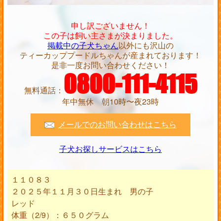
申し訳ございません！
この子は飼い主さまが決まりました。
掲載中の子犬ちゃん
以外にも沢山の
ティーカッププードルちゃんが産まれております！
是非一度お問い合わせください！
0800-111-4115
無料通話：
年中無休 朝10時〜夜23時
メールでのお問い合わせはこちら
子犬お探しサービスはこちら
１１０８３
２０２５年１１月３０日生まれ 男の子
レッド
体重（2/9）：６５０グラム