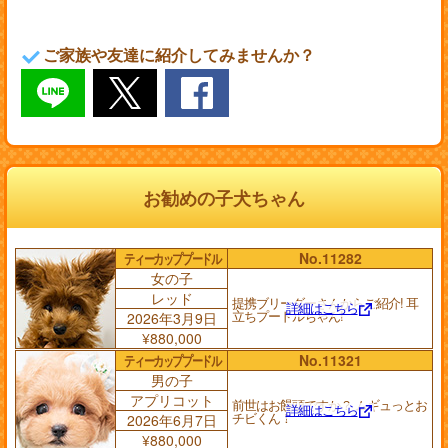
ご家族や友達に紹介してみませんか？
お勧めの子犬ちゃん
ティーカッププードル
No.11282
女の子
レッド
提携ブリーダーさんからご紹介! 耳
詳細はこちら
立ちプードルちゃん!
2026年3月9日
¥880,000
ティーカッププードル
No.11321
男の子
アプリコット
前世はお饅頭ですか？ ムギュっとお
詳細はこちら
チビくん！
2026年6月7日
¥880,000