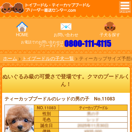
トイプードル・ティーカッププードル
ブリーダー直送センター.com
HOME
お問い合わせ
子犬を探す
0800-111-4115
お電話でのお問い合わせは
フリーダイアル
ホーム
トイプードルの子犬一覧
ティーカップサイズ予想の
ぬいぐるみ級の可愛さで登場です。クマのプードルく
ん！
ティーカッププードルのレッドの男の子 No.11083
NO.11083
ティーカッププードル
性別
男の子
毛色
レッド
誕生日
2025年11月30日
価格
¥935,000