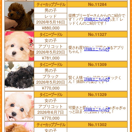
ティーカッププードル
No.11284
男の子
提携ブリーダーさんからのご紹介で
レッド
詳細はこちら
す！ パワフルな体力の持ち主！ レ
2026年5月16日
ッドくんのご紹介です！
¥880,000
タイニープードル
No.11327
女の子
アプリコット
愛され度100%！ 可愛すぎるアプリ
詳細はこちら
ちゃん！
2026年5月23日
¥781,000
タイニープードル
No.11309
男の子
ブラック
賢く人懐っこい性格のブラックく
詳細はこちら
ん！ 抜群の可愛さです！
2026年5月20日
¥770,000
タイニープードル
No.11329
女の子
アプリコット
可愛さと愛らしさが、 ぎゅぎゅぎゅ
詳細はこちら
っと詰まったお団子ちゃん！
2026年6月7日
¥770,000
ティーカッププードル
No.11302
女の子