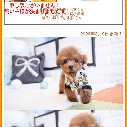
衝撃の童顔テディベアくん！
トイレ完璧、飼い易さ爆発、
毎食ペロリのお利口さん！
2026年3月9日更新！