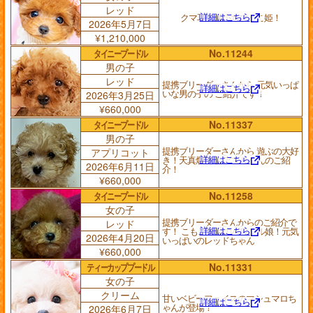
レッド
詳細はこちら
クマ耳の極小ちびっこ姫！
2026年5月7日
¥1,210,000
タイニープードル
No.11244
男の子
レッド
提携ブリーダーさんから 元気いっぱ
詳細はこちら
いな男の子の ご紹介です！
2026年3月25日
¥660,000
タイニープードル
No.11337
男の子
提携ブリーダーさんから 遊ぶの大好
アプリコット
詳細はこちら
き！天真爛漫な アプリくんのご紹
2026年6月11日
介！
¥660,000
タイニープードル
No.11258
女の子
提携ブリーダーさんからのご紹介で
レッド
詳細はこちら
す！ こもこ爆毛のパワフル娘！元気
2026年4月20日
いっぱいのレッドちゃん
¥660,000
ティーカッププードル
No.11331
女の子
クリーム
甘いベビーフェイスのマシュマロち
詳細はこちら
ゃんが登場！
2026年6月7日