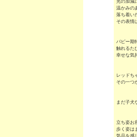
光の加減
温かみの
落ち着い
その表情
パピー期
触れるた
幸せな気
レッドち
その一つ
まだ子犬
立ち姿お
歩く姿は
気品を感