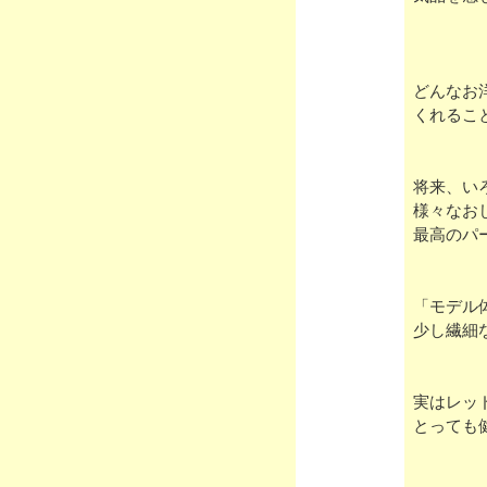
どんなお
くれるこ
将来、い
様々なお
最高のパ
「モデル
少し繊細
実はレッ
とっても