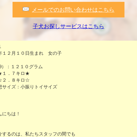
メールでのお問い合わせはこちら
子犬お探しサービスはこちら
１
年１２月１０日生まれ 女の子
19）：１２１０グラム
★１．７キロ★
☆２．８キロ☆
想サイズ：小振りトイサイズ
んにちは！
介するのは、私たちスタッフの間でも