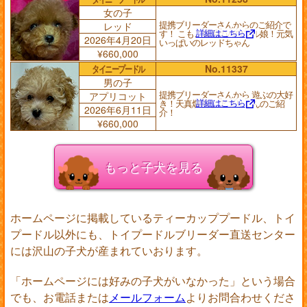
女の子
提携ブリーダーさんからのご紹介で
レッド
詳細はこちら
す！ こもこ爆毛のパワフル娘！元気
2026年4月20日
いっぱいのレッドちゃん
¥660,000
タイニープードル
No.11337
男の子
提携ブリーダーさんから 遊ぶの大好
アプリコット
詳細はこちら
き！天真爛漫な アプリくんのご紹
2026年6月11日
介！
¥660,000
もっと子犬を見る
ホームページに掲載しているティーカッププードル、トイ
プードル以外にも、トイプードルブリーダー直送センター
には沢山の子犬が産まれていおります。
「ホームページには好みの子犬がいなかった」という場合
でも、お電話または
メールフォーム
よりお問合わせくださ