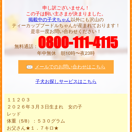
申し訳ございません！
この子は飼い主さまが決まりました。
掲載中の子犬ちゃん
以外にも沢山の
ティーカッププードルちゃんが産まれております！
是非一度お問い合わせください！
0800-111-4115
無料通話：
年中無休 朝10時〜夜23時
メールでのお問い合わせはこちら
子犬お探しサービスはこちら
１１２０３
２０２６年３月３日生まれ 女の子
レッド
体重（5/8）：５３０グラム
お父さん★１．７キロ★