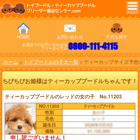
トイプードル・ティーカッププードル
ブリーダー直送センター.com
HOME
お問い合わせ
子犬を探す
0800-111-4115
お電話でのお問い合わせは
フリーダイアル
ホーム
トイプードルの子犬一覧
ティーカップサイズ予想の
ちびちびお姫様はティーカッププードルちゃんです！
ティーカッププードルのレッドの女の子 No.11203
NO.11203
ティーカッププードル
性別
女の子
毛色
レッド
誕生日
2026年3月3日
価格
¥1,100,000