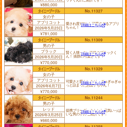
¥880,000
タイニープードル
No.11327
女の子
アプリコット
愛され度100%！ 可愛すぎるアプリ
詳細はこちら
ちゃん！
2026年5月23日
¥781,000
タイニープードル
No.11309
男の子
ブラック
賢く人懐っこい性格のブラックく
詳細はこちら
ん！ 抜群の可愛さです！
2026年5月20日
¥770,000
タイニープードル
No.11329
女の子
アプリコット
可愛さと愛らしさが、 ぎゅぎゅぎゅ
詳細はこちら
っと詰まったお団子ちゃん！
2026年6月7日
¥770,000
タイニープードル
No.11244
男の子
レッド
提携ブリーダーさんから 元気いっぱ
詳細はこちら
いな男の子の ご紹介です！
2026年3月25日
¥660,000
タイニープードル
No.11258