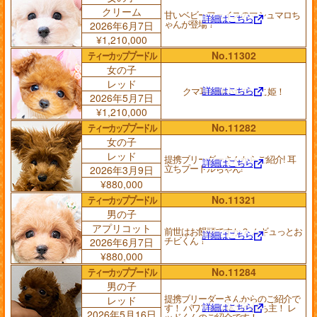
クリーム
甘いベビーフェイスのマシュマロち
詳細はこちら
ゃんが登場！
2026年6月7日
¥1,210,000
ティーカッププードル
No.11302
女の子
レッド
詳細はこちら
クマ耳の極小ちびっこ姫！
2026年5月7日
¥1,210,000
ティーカッププードル
No.11282
女の子
レッド
提携ブリーダーさんからご紹介! 耳
詳細はこちら
立ちプードルちゃん!
2026年3月9日
¥880,000
ティーカッププードル
No.11321
男の子
アプリコット
前世はお饅頭ですか？ ムギュっとお
詳細はこちら
チビくん！
2026年6月7日
¥880,000
ティーカッププードル
No.11284
男の子
提携ブリーダーさんからのご紹介で
レッド
詳細はこちら
す！ パワフルな体力の持ち主！ レ
2026年5月16日
ッドくんのご紹介です！