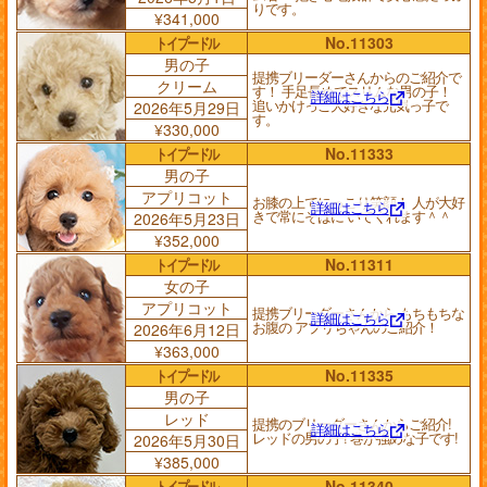
りです。
¥341,000
トイプードル
No.11303
男の子
提携ブリーダーさんからのご紹介で
クリーム
す！ 手足長めでスリムな男の子！
詳細はこちら
追いかけっこ大好きな元気っ子で
2026年5月29日
す。
¥330,000
トイプードル
No.11333
男の子
アプリコット
お膝の上でにっこり笑顔！ 人が大好
詳細はこちら
きで常にそばに いてくれます＾＾
2026年5月23日
¥352,000
トイプードル
No.11311
女の子
アプリコット
提携ブリーダーさんから もちもちな
詳細はこちら
お腹の アプリちゃんのご紹介！
2026年6月12日
¥363,000
トイプードル
No.11335
男の子
レッド
提携のブリーダーさんからご紹介!
詳細はこちら
レッドの男の子! 巻が強めな子です!
2026年5月30日
¥385,000
トイプードル
No.11340