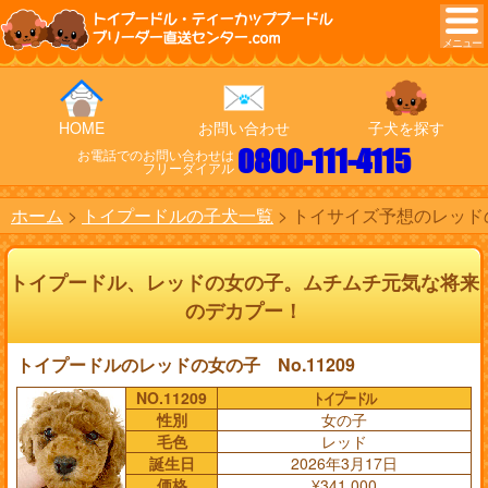
トイプードル・ティーカッププードル
ブリーダー直送センター.com
HOME
お問い合わせ
子犬を探す
0800-111-4115
お電話でのお問い合わせは
フリーダイアル
ホーム
トイプードルの子犬一覧
トイサイズ予想のレッドの
トイプードル、レッドの女の子。ムチムチ元気な将来
のデカプー！
トイプードルのレッドの女の子 No.11209
NO.11209
トイプードル
性別
女の子
毛色
レッド
誕生日
2026年3月17日
価格
¥341,000