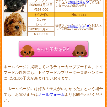
詳細はこちら
す！ エネルギー全快！ いつでも全
2026年4月28日
力ダッシュの元気っ子！
¥396,000
トイプードル
No.11314
女の子
レッド
提携ブリーダーさんから のほほんと
詳細はこちら
した雰囲気の 女の子のご紹介！
2026年5月28日
¥396,000
もっと子犬を見る
ホームページに掲載しているティーカッププードル、トイ
プードル以外にも、トイプードルブリーダー直送センター
には沢山の子犬が産まれていおります。
「ホームページには好みの子犬がいなかった」という場合
でも、お電話または
メールフォーム
よりお問合わせくださ
い。