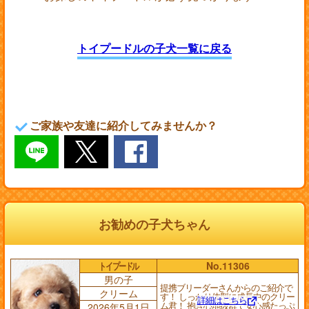
トイプードルの子犬一覧に戻る
ご家族や友達に紹介してみませんか？
お勧めの子犬ちゃん
トイプードル
No.11306
男の子
提携ブリーダーさんからのご紹介で
クリーム
す！ しっかり体型に成長中のクリー
詳細はこちら
ム君！ 抱き心地抜群で安心感たっぷ
2026年5月1日