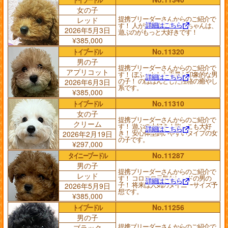
女の子
提携ブリーダーさんからのご紹介で
レッド
詳細はこちら
す！ 人が大好きなレッドちゃんは、
2026年5月3日
遊ぶのがもっと大好きです！
¥385,000
トイプードル
No.11320
男の子
提携ブリーダーさんからのご紹介で
アプリコット
す！ ぼふっとした毛量が印象的な男
詳細はこちら
の子！ のほほんとした性格の癒やし
2026年6月3日
系です。
¥385,000
トイプードル
No.11310
女の子
提携ブリーダーさんからのご紹介で
クリーム
す！ 遊ぶの大好き！抱っこも大好
詳細はこちら
き！ 安心体型飼いやすいタイプの女
2026年2月19日
の子です。
¥297,000
タイニープードル
No.11287
男の子
提携ブリーダーさんからのご紹介で
レッド
す！ コロコロ元気なレッドの男の
詳細はこちら
子！ 将来は人気のタイニーサイズ予
2026年5月9日
想です。
¥385,000
トイプードル
No.11256
男の子
提携ブリーダーさんからのご紹介で
ブラック