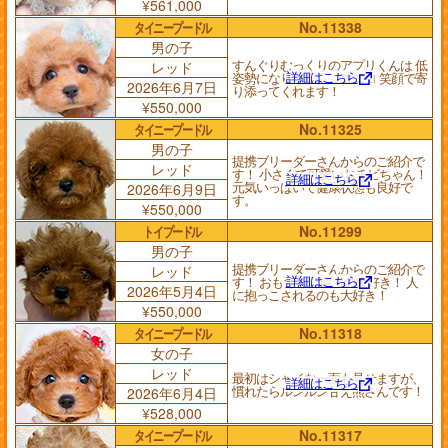
¥561,000
タイニープードル
No.11338
男の子
すんぐりむっくりのアプリくんは 低
レッド
詳細はこちら
姿勢になりながらニコニコ 笑顔で寄
2026年6月7日
り添ってくれます！
¥550,000
タイニープードル
No.11325
男の子
提携ブリーダーさんからのご紹介で
レッド
す！ 小さくて可愛いおチビちゃん！
詳細はこちら
元気いっぱいで健康状態も良好で
2026年6月9日
す。
¥550,000
トイプードル
No.11299
男の子
提携ブリーダーさんからのご紹介で
レッド
詳細はこちら
す！ おもちゃで遊ぶの大好き！ 人
2026年5月4日
に抱っこされるのも大好き！
¥550,000
タイニープードル
No.11318
女の子
レッド
最初はシャイな一面も見せますが、
詳細はこちら
慣れたらルンルン甘え熊さんです！
2026年6月4日
¥528,000
タイニープードル
No.11317