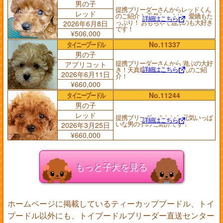
男の子
提携ブリーダーさんからレッドくん
レッド
のご紹介！ 毛量たっぷり、愛嬌もた
詳細はこちら
っぷり！ おもちゃで遊ぶのも大好き
2026年6月8日
です！
¥506,000
タイニープードル
No.11337
男の子
提携ブリーダーさんから 遊ぶの大好
アプリコット
詳細はこちら
き！天真爛漫な アプリくんのご紹
2026年6月11日
介！
¥660,000
タイニープードル
No.11244
男の子
レッド
提携ブリーダーさんから 元気いっぱ
詳細はこちら
いな男の子の ご紹介です！
2026年3月25日
¥660,000
もっと子犬を見る
ホームページに掲載しているティーカッププードル、トイ
プードル以外にも、トイプードルブリーダー直送センター