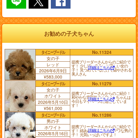
お勧めの子犬ちゃん
タイニープードル
No.11324
女の子
提携ブリーダーさんからのご紹介で
レッド
す！ 少し淡い色合いが優しい女の
詳細はこちら
子！ 見つめているだけで癒やされる
2026年6月9日
美人さん
¥583,000
タイニープードル
No.11279
女の子
提携ブリーダーさんからのご紹介！
ホワイト
和やかな雰囲気のホワイトちゃんは
詳細はこちら
今日もマイペースに過ごしていま
2026年5月10日
す！
¥561,000
タイニープードル
No.11286
男の子
提携ブリーダーさんからのご紹介で
ホワイト
詳細はこちら
す！ 綿あめみたいにフワフワな男の
2026年5月16日
子！ 元気いっぱいですよ！