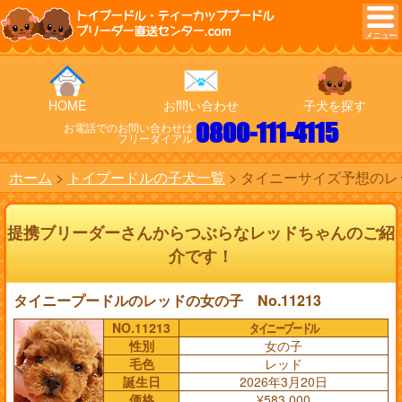
トイプードル・ティーカッププードル
ブリーダー直送センター.com
HOME
お問い合わせ
子犬を探す
0800-111-4115
お電話でのお問い合わせは
フリーダイアル
ホーム
トイプードルの子犬一覧
タイニーサイズ予想のレッ
提携ブリーダーさんからつぶらなレッドちゃんのご紹
介です！
タイニープードルのレッドの女の子 No.11213
NO.11213
タイニープードル
性別
女の子
毛色
レッド
誕生日
2026年3月20日
価格
¥583,000