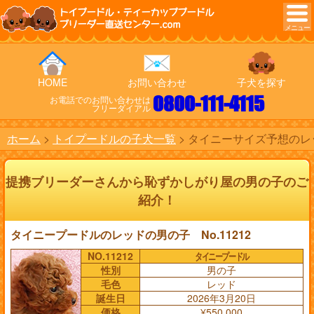
トイプードル・ティーカッププードル
ブリーダー直送センター.com
HOME
お問い合わせ
子犬を探す
0800-111-4115
お電話でのお問い合わせは
フリーダイアル
ホーム
トイプードルの子犬一覧
タイニーサイズ予想のレッ
提携ブリーダーさんから恥ずかしがり屋の男の子のご
紹介！
タイニープードルのレッドの男の子 No.11212
NO.11212
タイニープードル
性別
男の子
毛色
レッド
誕生日
2026年3月20日
価格
¥550,000