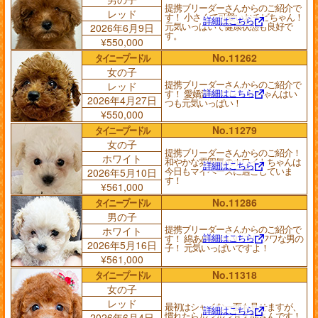
提携ブリーダーさんからのご紹介で
レッド
す！ 小さくて可愛いおチビちゃん！
詳細はこちら
元気いっぱいで健康状態も良好で
2026年6月9日
す。
¥550,000
タイニープードル
No.11262
女の子
提携ブリーダーさんからのご紹介で
レッド
詳細はこちら
す！ 愛嬌満点！ レッドちゃんはい
2026年4月27日
つも元気いっぱい！
¥550,000
タイニープードル
No.11279
女の子
提携ブリーダーさんからのご紹介！
ホワイト
和やかな雰囲気のホワイトちゃんは
詳細はこちら
今日もマイペースに過ごしていま
2026年5月10日
す！
¥561,000
タイニープードル
No.11286
男の子
提携ブリーダーさんからのご紹介で
ホワイト
詳細はこちら
す！ 綿あめみたいにフワフワな男の
2026年5月16日
子！ 元気いっぱいですよ！
¥561,000
タイニープードル
No.11318
女の子
レッド
最初はシャイな一面も見せますが、
詳細はこちら
慣れたらルンルン甘え熊さんです！
2026年6月4日