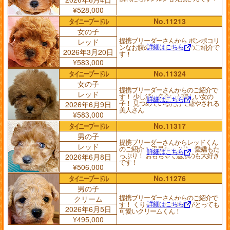
¥528,000
タイニープードル
No.11213
女の子
提携ブリーダーさんから ポンポコリ
レッド
詳細はこちら
ンなお腹の レッドちゃんのご紹介で
2026年3月20日
す！
¥583,000
タイニープードル
No.11324
女の子
提携ブリーダーさんからのご紹介で
レッド
す！ 少し淡い色合いが優しい女の
詳細はこちら
子！ 見つめているだけで癒やされる
2026年6月9日
美人さん
¥583,000
タイニープードル
No.11317
男の子
提携ブリーダーさんからレッドくん
レッド
のご紹介！ 毛量たっぷり、愛嬌もた
詳細はこちら
っぷり！ おもちゃで遊ぶのも大好き
2026年6月8日
です！
¥506,000
タイニープードル
No.11276
男の子
提携ブリーダーさんからのご紹介で
クリーム
詳細はこちら
す！ くりっとしたお目目がとっても
2026年6月5日
可愛いクリームくん！
¥495,000