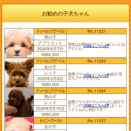
お勧めの子犬ちゃん
ティーカッププードル
No.11321
男の子
アプリコット
前世はお饅頭ですか？ ムギュっとお
詳細はこちら
チビくん！
2026年6月7日
¥880,000
ティーカッププードル
No.11282
女の子
レッド
提携ブリーダーさんからご紹介! 耳
詳細はこちら
立ちプードルちゃん!
2026年3月9日
¥880,000
ティーカッププードル
No.11284
男の子
提携ブリーダーさんからのご紹介で
レッド
詳細はこちら
す！ パワフルな体力の持ち主！ レ
2026年5月16日
ッドくんのご紹介です！
¥880,000
タイニープードル
No.11327
女の子