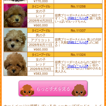
¥770,000
タイニープードル
No.11258
女の子
提携ブリーダーさんからのご紹介で
レッド
詳細はこちら
す！ こもこ爆毛のパワフル娘！元気
2026年4月20日
いっぱいのレッドちゃん
¥660,000
タイニープードル
No.11337
男の子
提携ブリーダーさんから 遊ぶの大好
アプリコット
詳細はこちら
き！天真爛漫な アプリくんのご紹
2026年6月11日
介！
¥660,000
タイニープードル
No.11324
女の子
提携ブリーダーさんからのご紹介で
レッド
す！ 少し淡い色合いが優しい女の
詳細はこちら
子！ 見つめているだけで癒やされる
2026年6月9日
美人さん
¥583,000
もっと子犬を見る
ホームページに掲載しているティーカッププードル、トイ