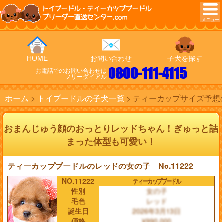
トイプードル・ティーカッププードル
ブリーダー直送センター.com
HOME
お問い合わせ
子犬を探す
0800-111-4115
お電話でのお問い合わせは
フリーダイアル
ホーム
トイプードルの子犬一覧
ティーカップサイズ予想の
おまんじゅう顔のおっとりレッドちゃん！ぎゅっと詰
まった体型も可愛い！
ティーカッププードルのレッドの女の子 No.11222
NO.11222
ティーカッププードル
性別
女の子
毛色
レッド
誕生日
2026年3月13日
価格
¥990,000