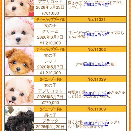
アプリコット
愛され度100%！ 可愛すぎるアプリ
詳細はこちら
ちゃん！
2026年5月23日
¥781,000
ティーカッププードル
No.11331
女の子
クリーム
甘いベビーフェイスのマシュマロち
詳細はこちら
ゃんが登場！
2026年6月7日
¥1,210,000
ティーカッププードル
No.11302
女の子
レッド
詳細はこちら
クマ耳の極小ちびっこ姫！
2026年5月7日
¥1,210,000
タイニープードル
No.11329
女の子
アプリコット
可愛さと愛らしさが、 ぎゅぎゅぎゅ
詳細はこちら
っと詰まったお団子ちゃん！
2026年6月7日
¥770,000
タイニープードル
No.11309
男の子
ブラック
賢く人懐っこい性格のブラックく
詳細はこちら
ん！ 抜群の可愛さです！
2026年5月20日