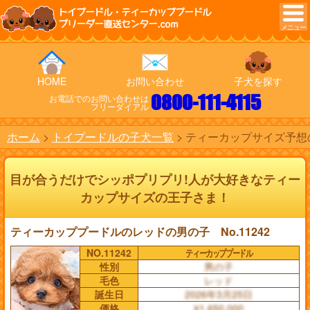
トイプードル・ティーカッププードル
ブリーダー直送センター.com
HOME
お問い合わせ
子犬を探す
0800-111-4115
お電話でのお問い合わせは
フリーダイアル
ホーム
トイプードルの子犬一覧
ティーカップサイズ予想の
目が合うだけでシッポプリプリ!人が大好きなティー
カップサイズの王子さま！
ティーカッププードルのレッドの男の子 No.11242
NO.11242
ティーカッププードル
性別
男の子
毛色
レッド
誕生日
2026年3月25日
価格
¥1,650,000