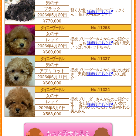
男の子
ブラック
賢く人懐っこい性格のブラックく
詳細はこちら
ん！ 抜群の可愛さです！
2026年5月20日
¥770,000
タイニープードル
No.11258
女の子
提携ブリーダーさんからのご紹介で
レッド
詳細はこちら
す！ こもこ爆毛のパワフル娘！元気
2026年4月20日
いっぱいのレッドちゃん
¥660,000
タイニープードル
No.11337
男の子
提携ブリーダーさんから 遊ぶの大好
アプリコット
詳細はこちら
き！天真爛漫な アプリくんのご紹
2026年6月11日
介！
¥660,000
タイニープードル
No.11324
女の子
提携ブリーダーさんからのご紹介で
レッド
す！ 少し淡い色合いが優しい女の
詳細はこちら
子！ 見つめているだけで癒やされる
2026年6月9日
美人さん
¥583,000
もっと子犬を見る