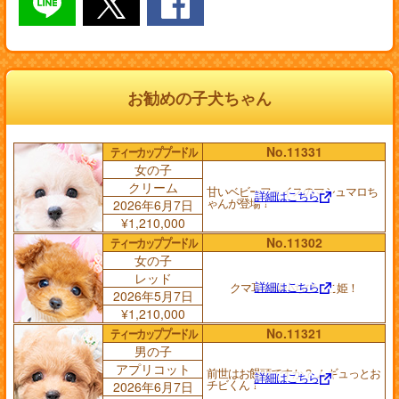
お勧めの子犬ちゃん
ティーカッププードル
No.11331
女の子
クリーム
甘いベビーフェイスのマシュマロち
詳細はこちら
ゃんが登場！
2026年6月7日
¥1,210,000
ティーカッププードル
No.11302
女の子
レッド
詳細はこちら
クマ耳の極小ちびっこ姫！
2026年5月7日
¥1,210,000
ティーカッププードル
No.11321
男の子
アプリコット
前世はお饅頭ですか？ ムギュっとお
詳細はこちら
チビくん！
2026年6月7日