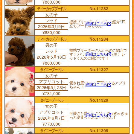
¥880,000
ティーカッププードル
No.11282
女の子
レッド
提携ブリーダーさんからご紹介! 耳
詳細はこちら
立ちプードルちゃん!
2026年3月9日
¥880,000
ティーカッププードル
No.11284
男の子
提携ブリーダーさんからのご紹介で
レッド
詳細はこちら
す！ パワフルな体力の持ち主！ レ
2026年5月16日
ッドくんのご紹介です！
¥880,000
タイニープードル
No.11327
女の子
アプリコット
愛され度100%！ 可愛すぎるアプリ
詳細はこちら
ちゃん！
2026年5月23日
¥781,000
タイニープードル
No.11329
女の子
アプリコット
可愛さと愛らしさが、 ぎゅぎゅぎゅ
詳細はこちら
っと詰まったお団子ちゃん！
2026年6月7日
¥770,000
タイニープードル
No.11309