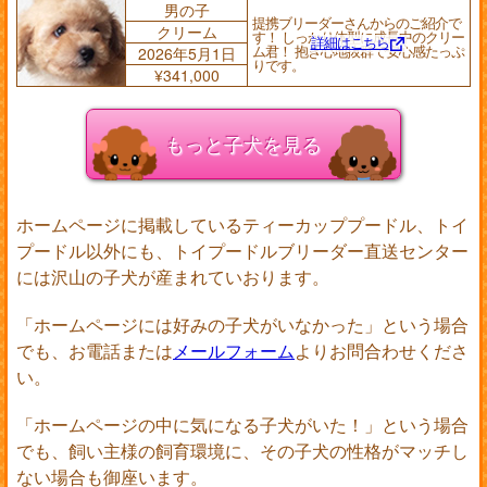
男の子
提携ブリーダーさんからのご紹介で
クリーム
す！ しっかり体型に成長中のクリー
詳細はこちら
ム君！ 抱き心地抜群で安心感たっぷ
2026年5月1日
りです。
¥341,000
もっと子犬を見る
ホームページに掲載しているティーカッププードル、トイ
プードル以外にも、トイプードルブリーダー直送センター
には沢山の子犬が産まれていおります。
「ホームページには好みの子犬がいなかった」という場合
でも、お電話または
メールフォーム
よりお問合わせくださ
い。
「ホームページの中に気になる子犬がいた！」という場合
でも、飼い主様の飼育環境に、その子犬の性格がマッチし
ない場合も御座います。