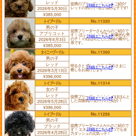
レッド
提携のブリーダーさんからご紹介!
詳細はこちら
レッドの男の子! 巻が強めな子です!
2026年5月30日
¥385,000
トイプードル
No.11320
男の子
提携ブリーダーさんからのご紹介で
アプリコット
す！ ぼふっとした毛量が印象的な男
詳細はこちら
の子！ のほほんとした性格の癒やし
2026年6月3日
系です。
¥385,000
タイニープードル
No.11300
男の子
レッド
明るさと 優しい性格で貴方さまに
詳細はこちら
癒しをお届けします！
2026年3月13日
¥396,000
トイプードル
No.11314
女の子
レッド
提携ブリーダーさんから のほほんと
詳細はこちら
した雰囲気の 女の子のご紹介！
2026年5月28日
¥396,000
トイプードル
No.11256
男の子
提携ブリーダーさんからのご紹介で
ブラック
詳細はこちら
す！ エネルギー全快！ いつでも全
2026年4月28日
力ダッシュの元気っ子！