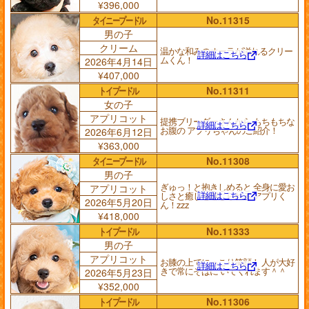
¥396,000
タイニープードル
No.11315
男の子
クリーム
温かな和みのオーラが溢れるクリー
詳細はこちら
ムくん！
2026年4月14日
¥407,000
トイプードル
No.11311
女の子
アプリコット
提携ブリーダーさんから もちもちな
詳細はこちら
お腹の アプリちゃんのご紹介！
2026年6月12日
¥363,000
タイニープードル
No.11308
男の子
ぎゅっ！と抱きしめると 全身に愛お
アプリコット
詳細はこちら
しさと癒しを感じられる アプリく
2026年5月20日
ん！zzz
¥418,000
トイプードル
No.11333
男の子
アプリコット
お膝の上でにっこり笑顔！ 人が大好
詳細はこちら
きで常にそばに いてくれます＾＾
2026年5月23日
¥352,000
トイプードル
No.11306