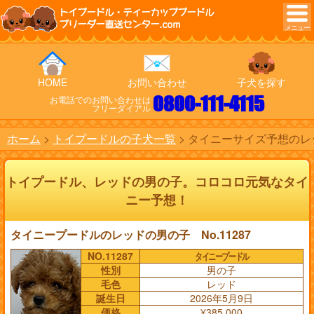
トイプードル・ティーカッププードル
ブリーダー直送センター.com
HOME
お問い合わせ
子犬を探す
0800-111-4115
お電話でのお問い合わせは
フリーダイアル
ホーム
トイプードルの子犬一覧
タイニーサイズ予想のレッ
トイプードル、レッドの男の子。コロコロ元気なタイ
ニー予想！
タイニープードルのレッドの男の子 No.11287
NO.11287
タイニープードル
性別
男の子
毛色
レッド
誕生日
2026年5月9日
価格
¥385,000