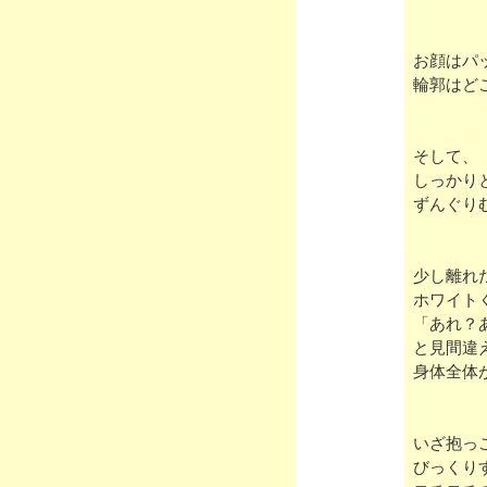
お顔はパ
輪郭はど
そして、
しっかり
ずんぐり
少し離れ
ホワイト
「あれ？
と見間違
身体全体
いざ抱っ
びっくり