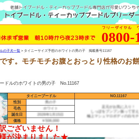
老舗トイプードル・ティーカッププードル専門店が可愛いワンち
トイプードル・ティーカッププードルブリーダー
フリーダイヤル 
0800-
日休まず営業 朝10時から夜23時まで
ルの子犬一覧
タイニーサイズ予想のホワイトの男の子 掲載番号11167
です。モチモチお腹とおっとり性格のお
ードルのホワイトの男の子 No.11167
タイニープードル
NO.11167
性別
男の子
足元がお気に入り！
毛色
ホワイト
しっぽをブンブン振って甘え
誕生日
2026年1月15日
極上マシュマロボディの白モチ
価格
￥506,000
月8日更新！