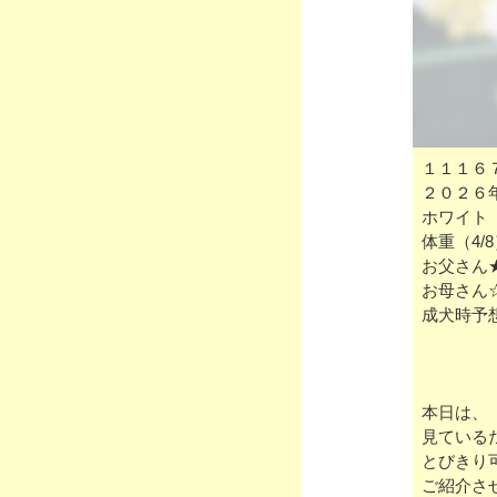
１１１６
２０２６
ホワイト
体重（4/
お父さん
お母さん
成犬時予
本日は、
見ている
とびきり
ご紹介さ