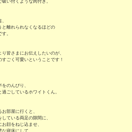
で吸い付くような肉付き。
は、
うと離れられなくなるほどの
です。
より皆さまにお伝えしたいのが、
のすごく可愛いということです！
、
半をのんびり、
と過ごしているホワイトくん。
るお部屋に行くと、
をしている両足の隙間に、
にお顔をねじ込ませ、
璧な寝床にして、