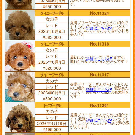
2026年6月9日
す。
¥550,000
タイニープードル
No.11324
女の子
提携ブリーダーさんからのご紹介で
レッド
す！ 少し淡い色合いが優しい女の
詳細はこちら
子！ 見つめているだけで癒やされる
2026年6月9日
美人さん
¥583,000
タイニープードル
No.11318
女の子
レッド
最初はシャイな一面も見せますが、
詳細はこちら
慣れたらルンルン甘え熊さんです！
2026年6月4日
¥528,000
タイニープードル
No.11317
男の子
提携ブリーダーさんからレッドくん
レッド
のご紹介！ 毛量たっぷり、愛嬌もた
詳細はこちら
っぷり！ おもちゃで遊ぶのも大好き
2026年6月8日
です！
¥506,000
トイプードル
No.11261
男の子
提携ブリーダーさんからのご紹介で
レッド
す！ 元気に遊ぶの大好きなレッドく
詳細はこちら
ん！ しっかりとした体つきは安心感
2026年4月16日
があります。
¥495,000