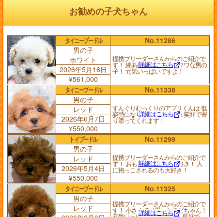
お勧めの子犬ちゃん
タイニープードル
No.11286
男の子
提携ブリーダーさんからのご紹介で
ホワイト
詳細はこちら
す！ 綿あめみたいにフワフワな男の
2026年5月16日
子！ 元気いっぱいですよ！
¥561,000
タイニープードル
No.11338
男の子
すんぐりむっくりのアプリくんは 低
レッド
詳細はこちら
姿勢になりながらニコニコ 笑顔で寄
2026年6月7日
り添ってくれます！
¥550,000
トイプードル
No.11299
男の子
提携ブリーダーさんからのご紹介で
レッド
詳細はこちら
す！ おもちゃで遊ぶの大好き！ 人
2026年5月4日
に抱っこされるのも大好き！
¥550,000
タイニープードル
No.11325
男の子
提携ブリーダーさんからのご紹介で
レッド
す！ 小さくて可愛いおチビちゃん！
詳細はこちら
元気いっぱいで健康状態も良好で