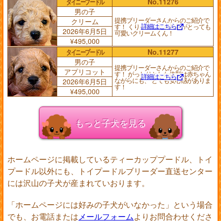
タイニープードル
No.11276
男の子
提携ブリーダーさんからのご紹介で
クリーム
詳細はこちら
す！ くりっとしたお目目がとっても
2026年6月5日
可愛いクリームくん！
¥495,000
タイニープードル
No.11277
男の子
提携ブリーダーさんからのご紹介で
アプリコット
す！ がっしりとした体型は赤ちゃん
詳細はこちら
ながらにも、 とても安心感がありま
2026年6月5日
す！
¥495,000
もっと子犬を見る
ホームページに掲載しているティーカッププードル、トイ
プードル以外にも、トイプードルブリーダー直送センター
には沢山の子犬が産まれていおります。
「ホームページには好みの子犬がいなかった」という場合
でも、お電話または
メールフォーム
よりお問合わせくださ