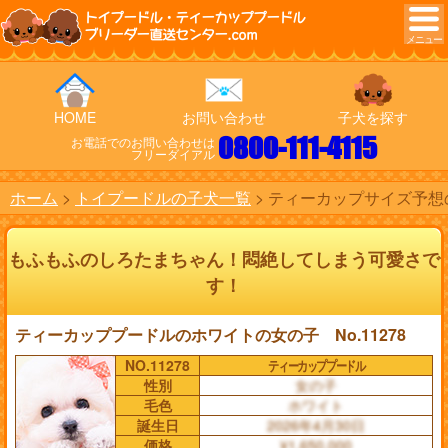
トイプードル・ティーカッププードル
ブリーダー直送センター.com
HOME
お問い合わせ
子犬を探す
0800-111-4115
お電話でのお問い合わせは
フリーダイアル
ホーム
トイプードルの子犬一覧
ティーカップサイズ予想の
もふもふのしろたまちゃん！悶絶してしまう可愛さで
す！
ティーカッププードルのホワイトの女の子 No.11278
NO.11278
ティーカッププードル
性別
女の子
毛色
ホワイト
誕生日
2026年4月30日
価格
¥1,650,000