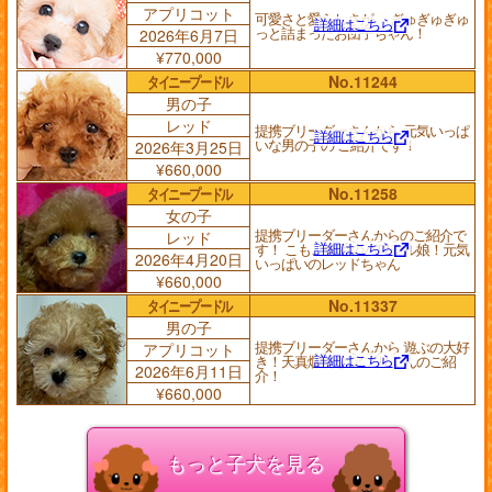
アプリコット
可愛さと愛らしさが、 ぎゅぎゅぎゅ
詳細はこちら
っと詰まったお団子ちゃん！
2026年6月7日
¥770,000
タイニープードル
No.11244
男の子
レッド
提携ブリーダーさんから 元気いっぱ
詳細はこちら
いな男の子の ご紹介です！
2026年3月25日
¥660,000
タイニープードル
No.11258
女の子
提携ブリーダーさんからのご紹介で
レッド
詳細はこちら
す！ こもこ爆毛のパワフル娘！元気
2026年4月20日
いっぱいのレッドちゃん
¥660,000
タイニープードル
No.11337
男の子
提携ブリーダーさんから 遊ぶの大好
アプリコット
詳細はこちら
き！天真爛漫な アプリくんのご紹
2026年6月11日
介！
¥660,000
もっと子犬を見る