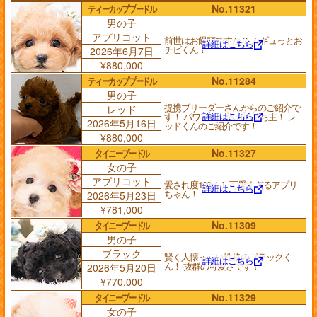
ティーカッププードル
No.11321
男の子
アプリコット
前世はお饅頭ですか？ ムギュっとお
詳細はこちら
チビくん！
2026年6月7日
¥880,000
ティーカッププードル
No.11284
男の子
提携ブリーダーさんからのご紹介で
レッド
詳細はこちら
す！ パワフルな体力の持ち主！ レ
2026年5月16日
ッドくんのご紹介です！
¥880,000
タイニープードル
No.11327
女の子
アプリコット
愛され度100%！ 可愛すぎるアプリ
詳細はこちら
ちゃん！
2026年5月23日
¥781,000
タイニープードル
No.11309
男の子
ブラック
賢く人懐っこい性格のブラックく
詳細はこちら
ん！ 抜群の可愛さです！
2026年5月20日
¥770,000
タイニープードル
No.11329
女の子