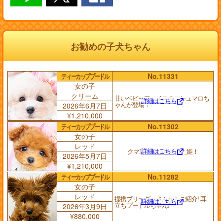
お勧めの子犬ちゃん
ティーカッププードル
No.11331
女の子
クリーム
甘いベビーフェイスのマシュマロち
詳細はこちら
ゃんが登場！
2026年6月7日
¥1,210,000
ティーカッププードル
No.11302
女の子
レッド
詳細はこちら
クマ耳の極小ちびっこ姫！
2026年5月7日
¥1,210,000
ティーカッププードル
No.11282
女の子
レッド
提携ブリーダーさんからご紹介! 耳
詳細はこちら
立ちプードルちゃん!
2026年3月9日
¥880,000