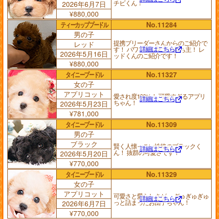
チビくん！
2026年6月7日
¥880,000
ティーカッププードル
No.11284
男の子
提携ブリーダーさんからのご紹介で
レッド
詳細はこちら
す！ パワフルな体力の持ち主！ レ
2026年5月16日
ッドくんのご紹介です！
¥880,000
タイニープードル
No.11327
女の子
アプリコット
愛され度100%！ 可愛すぎるアプリ
詳細はこちら
ちゃん！
2026年5月23日
¥781,000
タイニープードル
No.11309
男の子
ブラック
賢く人懐っこい性格のブラックく
詳細はこちら
ん！ 抜群の可愛さです！
2026年5月20日
¥770,000
タイニープードル
No.11329
女の子
アプリコット
可愛さと愛らしさが、 ぎゅぎゅぎゅ
詳細はこちら
っと詰まったお団子ちゃん！
2026年6月7日
¥770,000