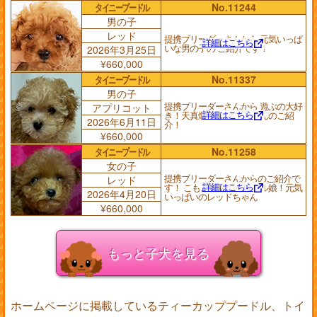
タイニープードル
No.11244
男の子
レッド
提携ブリーダーさんから 元気いっぱ
詳細はこちら
いな男の子の ご紹介です！
2026年3月25日
¥660,000
タイニープードル
No.11337
男の子
提携ブリーダーさんから 遊ぶの大好
アプリコット
詳細はこちら
き！天真爛漫な アプリくんのご紹
2026年6月11日
介！
¥660,000
タイニープードル
No.11258
女の子
提携ブリーダーさんからのご紹介で
レッド
詳細はこちら
す！ こもこ爆毛のパワフル娘！元気
2026年4月20日
いっぱいのレッドちゃん
¥660,000
もっと子犬を見る
ホームページに掲載しているティーカッププードル、トイ