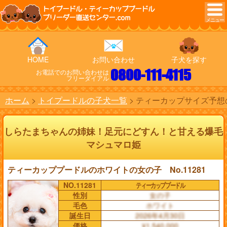
トイプードル・ティーカッププードル
ブリーダー直送センター.com
HOME
お問い合わせ
子犬を探す
0800-111-4115
お電話でのお問い合わせは
フリーダイアル
ホーム
トイプードルの子犬一覧
ティーカップサイズ予想の
しらたまちゃんの姉妹！足元にどすん！と甘える爆毛
マシュマロ姫
ティーカッププードルのホワイトの女の子 No.11281
NO.11281
ティーカッププードル
性別
女の子
毛色
ホワイト
誕生日
2026年4月30日
価格
¥1,540,000